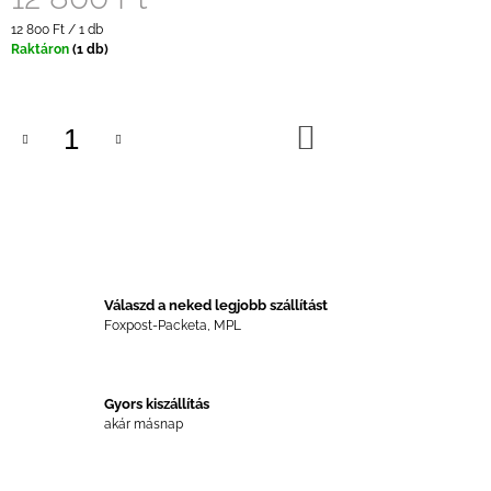
Egységár:
12 800 Ft / 1 db
Raktáron
(1 db)
KOSÁRBA
Válaszd a neked legjobb szállítást
Foxpost-Packeta, MPL
Gyors kiszállítás
akár másnap