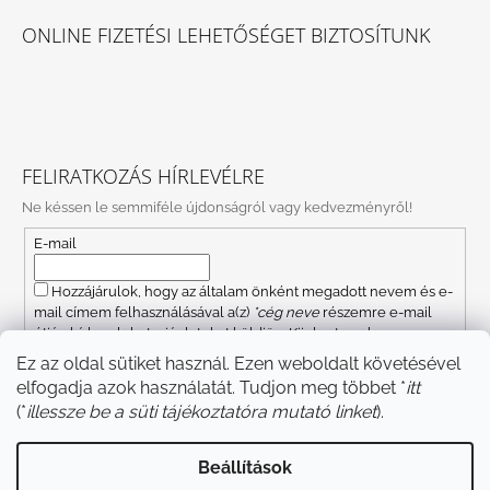
ONLINE FIZETÉSI LEHETŐSÉGET BIZTOSÍTUNK
FELIRATKOZÁS HÍRLEVÉLRE
Ne késsen le semmiféle újdonságról vagy kedvezményről!
E-mail
Hozzájárulok, hogy az általam önként megadott nevem és e-
mail címem felhasználásával a(z)
*cég neve
részemre e-mail
útján hírleveleket, ajánlatokat küldjön. Kijelentem, hogy az
adatkezelési tájékoztatót
elolvastam. Megértettem, hogy a
Ez az oldal sütiket használ. Ezen weboldalt követésével
hozzájárulásom bármikor visszavonhatom.
elfogadja azok használatát. Tudjon meg többet *
itt
FELIRATKOZÁS
(*
illessze be a süti tájékoztatóra mutató linket
).
Beállítások