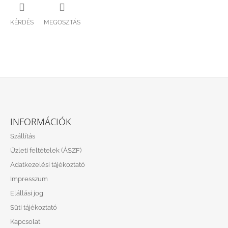
KÉRDÉS
MEGOSZTÁS
L
Á
INFORMÁCIÓK
B
Szállítás
L
Üzleti feltételek (ÁSZF)
É
Adatkezelési tájékoztató
C
Impresszum
Elállási jog
Süti tájékoztató
Kapcsolat