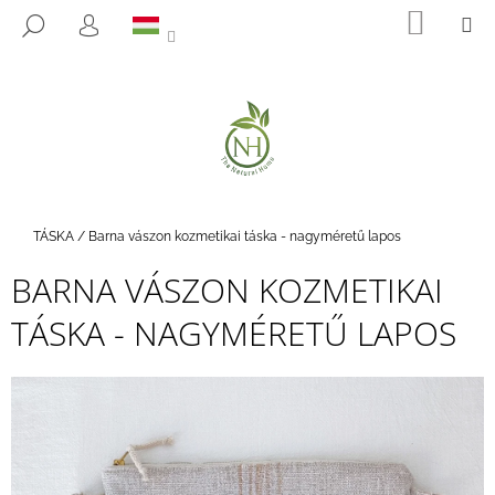
K
Ugrás
KOSÁ
M
KERESÉS
a
O
BEJELENTKEZÉS
VISSZA
VISSZA
fő
S
tartalomhoz
Á
M
R
I
T
K
E
Kezdőlap
TÁSKA
/
Barna vászon kozmetikai táska - nagyméretű lapos
R
BARNA VÁSZON KOZMETIKAI
E
S
TÁSKA - NAGYMÉRETŰ LAPOS
?
KERESÉS