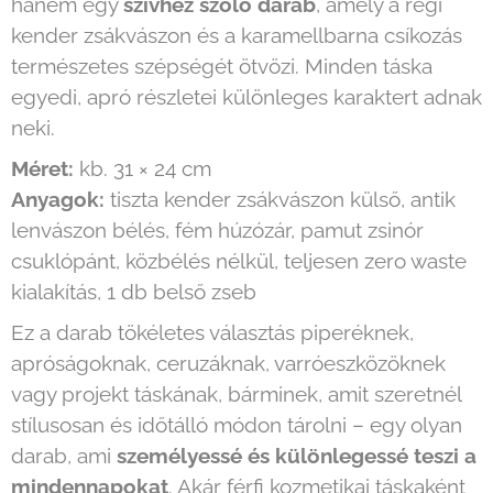
hanem egy
szívhez szóló darab
, amely a régi
kender zsákvászon és a karamellbarna csíkozás
természetes szépségét ötvözi. Minden táska
egyedi, apró részletei különleges karaktert adnak
neki.
Méret:
kb. 31 × 24 cm
Anyagok:
tiszta kender zsákvászon külső, antik
lenvászon bélés, fém húzózár, pamut zsinór
csuklópánt, közbélés nélkül, teljesen zero waste
kialakítás, 1 db belső zseb
Ez a darab tökéletes választás piperéknek,
apróságoknak, ceruzáknak, varróeszközöknek
vagy projekt táskának, bárminek, amit szeretnél
stílusosan és időtálló módon tárolni – egy olyan
darab, ami
személyessé és különlegessé teszi a
mindennapokat
. Akár férfi kozmetikai táskaként