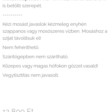
is betölti szerepét.
----------
Kézi mosást javaslok kézmeleg enyhén
szappanos vagy mosószeres vízben. Mosáshoz a
szíjat távolítsuk el!
Nem fehéríthető.
Szárítógépben nem szárítható.
Közepes vagy magas hőfokon gőzzel vasald!
Vegytisztítás nem javasolt.
12 800 Ft