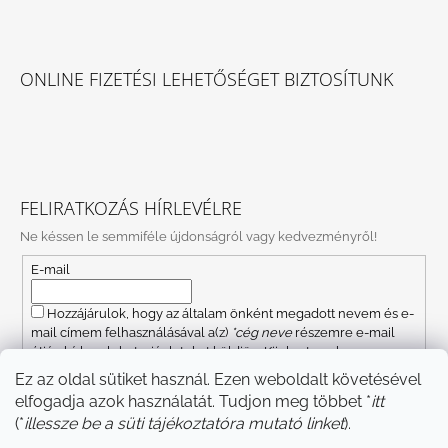
Facebook
Instagram
ONLINE FIZETÉSI LEHETŐSÉGET BIZTOSÍTUNK
FELIRATKOZÁS HÍRLEVÉLRE
Ne késsen le semmiféle újdonságról vagy kedvezményről!
E-mail
Hozzájárulok, hogy az általam önként megadott nevem és e-
mail címem felhasználásával a(z)
*cég neve
részemre e-mail
útján hírleveleket, ajánlatokat küldjön. Kijelentem, hogy az
adatkezelési tájékoztatót
elolvastam. Megértettem, hogy a
Ez az oldal sütiket használ. Ezen weboldalt követésével
hozzájárulásom bármikor visszavonhatom.
elfogadja azok használatát. Tudjon meg többet *
itt
FELIRATKOZÁS
(*
illessze be a süti tájékoztatóra mutató linket
).