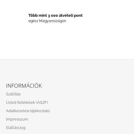
Í
T
Á
Több mint 3 000 átvételi pont
S
egész Magyaroszágon
E
L
E
M
E
I
L
Á
INFORMÁCIÓK
B
Szállítás
L
Üzleti feltételek (ÁSZF)
É
Adatkezelési tájékoztató
C
Impresszum
Elállási jog