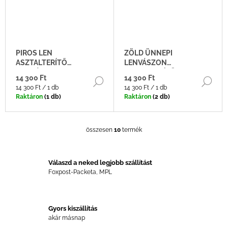
PIROS LEN
ZÖLD ÜNNEPI
ASZTALTERÍTŐ
LENVÁSZON
TERMÉSZETES ASZTALI
ASZTALTERÍTŐ
14 300 Ft
14 300 Ft
BŐVEBBEN
BŐ
TEXTIL
Egységár:
Egységár:
14 300 Ft / 1 db
14 300 Ft / 1 db
Raktáron
(1 db)
Raktáron
(2 db)
összesen
10
termék
L
I
S
T
Válaszd a neked legjobb szállítást
A
Foxpost-Packeta, MPL
I
R
Á
Gyors kiszállítás
N
akár másnap
Y