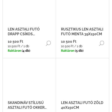
A
LEN ASZTALI FUTÓ
RUSZTIKUS LEN ASZTALI
DRAPP CSÍKOS
FUTÓ MENTA 39X150CM
40X150CM
10 500 Ft
10 500 Ft
BŐVEBBEN
BŐ
Egységár:
Egységár:
10 500 Ft / 1 db
10 500 Ft / 1 db
Raktáron
(4 db)
Raktáron
(5 db)
SKANDINÁV STÍLUSÚ
LEN ASZTALI FUTÓ ZÖLD
ASZTALI FUTÓ OKKER
40X150CM