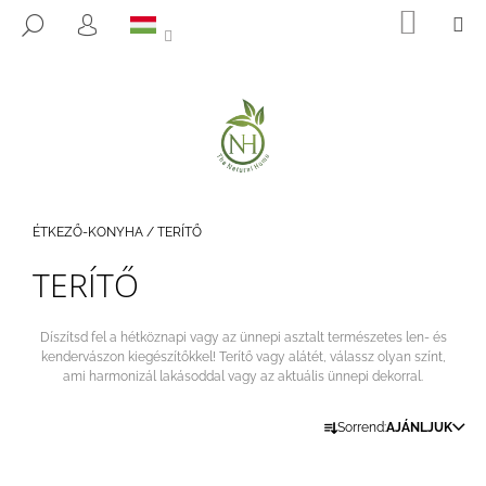
K
Ugrás
KOSÁ
M
KERESÉS
a
O
BEJELENTKEZÉS
VISSZA
VISSZA
fő
S
tartalomhoz
Á
M
R
I
T
K
E
Kezdőlap
ÉTKEZŐ-KONYHA
/
TERÍTŐ
R
TERÍTŐ
E
S
?
Díszítsd fel a hétköznapi vagy az ünnepi asztalt természetes len- és
kendervászon kiegészítőkkel! Terítő vagy alátét, válassz olyan színt,
ami harmonizál lakásoddal vagy az aktuális ünnepi dekorral.
T
Sorrend:
AJÁNLJUK
E
KERESÉS
R