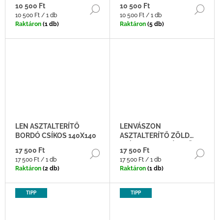
43X150CM
10 500 Ft
10 500 Ft
BŐVEBBEN
BŐ
Egységár:
Egységár:
10 500 Ft / 1 db
10 500 Ft / 1 db
Raktáron
(1 db)
Raktáron
(5 db)
LEN ASZTALTERÍTŐ
LENVÁSZON
BORDÓ CSÍKOS 140X140
ASZTALTERÍTŐ ZÖLD
CSÍKOS NAGYMÉRETŰ
17 500 Ft
17 500 Ft
BŐVEBBEN
BŐ
Egységár:
Egységár:
17 500 Ft / 1 db
17 500 Ft / 1 db
Raktáron
(2 db)
Raktáron
(1 db)
TIPP
TIPP