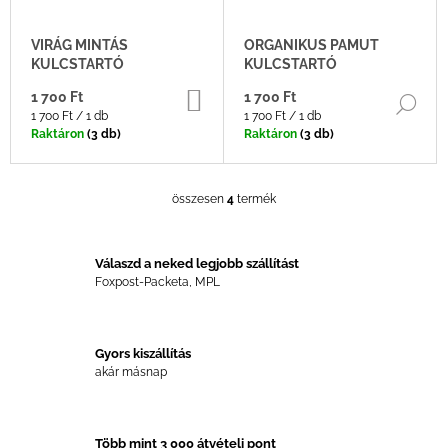
VIRÁG MINTÁS
ORGANIKUS PAMUT
KULCSTARTÓ
KULCSTARTÓ
KOSÁRBA
1 700 Ft
1 700 Ft
BŐ
Egységár:
Egységár:
1 700 Ft / 1 db
1 700 Ft / 1 db
Raktáron
(3 db)
Raktáron
(3 db)
összesen
4
termék
L
I
S
T
Válaszd a neked legjobb szállítást
A
Foxpost-Packeta, MPL
I
R
Á
Gyors kiszállítás
N
akár másnap
Y
Í
T
Á
Több mint 3 000 átvételi pont