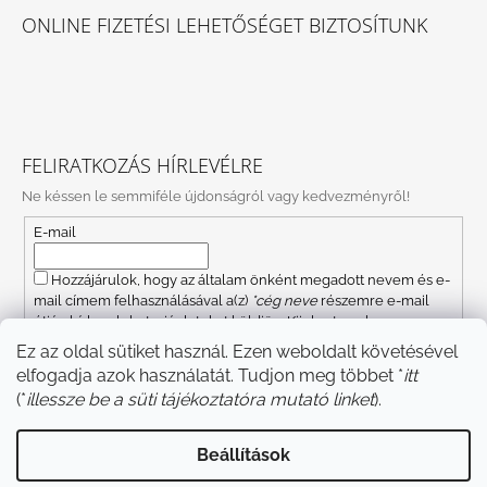
ONLINE FIZETÉSI LEHETŐSÉGET BIZTOSÍTUNK
FELIRATKOZÁS HÍRLEVÉLRE
Ne késsen le semmiféle újdonságról vagy kedvezményről!
E-mail
Hozzájárulok, hogy az általam önként megadott nevem és e-
mail címem felhasználásával a(z)
*cég neve
részemre e-mail
útján hírleveleket, ajánlatokat küldjön. Kijelentem, hogy az
adatkezelési tájékoztatót
elolvastam. Megértettem, hogy a
Ez az oldal sütiket használ. Ezen weboldalt követésével
hozzájárulásom bármikor visszavonhatom.
elfogadja azok használatát. Tudjon meg többet *
itt
FELIRATKOZÁS
(*
illessze be a süti tájékoztatóra mutató linket
).
Beállítások