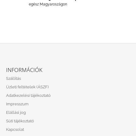
S
egész Magyaroszágon
E
L
E
M
E
I
L
Á
INFORMÁCIÓK
B
Szállítás
L
Üzleti feltételek (ÁSZF)
É
Adatkezelési tájékoztató
C
Impresszum
Elállási jog
Süti tájékoztató
Kapcsolat