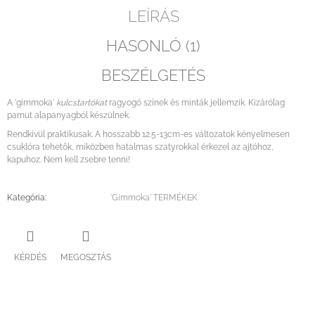
LEÍRÁS
HASONLÓ (1)
BESZÉLGETÉS
A 'gimmoka'
kulcstartókat
ragyogó színek és minták jellemzik. Kizárólag
pamut alapanyagból készülnek.
Rendkívül praktikusak. A hosszabb 12.5-13cm-es változatok kényelmesen
csuklóra tehetők, miközben hatalmas szatyrokkal érkezel az ajtóhoz,
kapuhoz. Nem kell zsebre tenni!
Kategória
:
'Gimmoka' TERMÉKEK
KÉRDÉS
MEGOSZTÁS