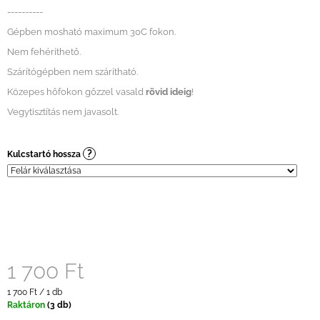
----------
Gépben mosható maximum 30C fokon.
Nem fehéríthető.
Szárítógépben nem szárítható.
Közepes hőfokon gőzzel vasald
rövid ideig
!
Vegytisztítás nem javasolt.
?
Kulcstartó hossza
1 700 Ft
Egységár:
1 700 Ft / 1 db
Raktáron
(3 db)