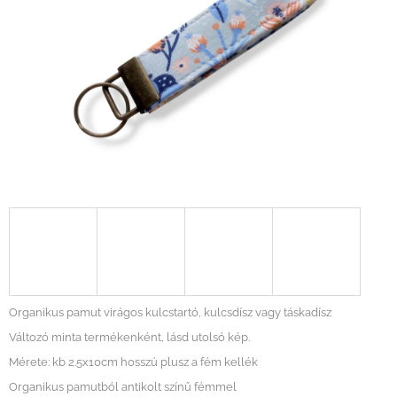
Organikus pamut virágos kulcstartó, kulcsdísz vagy táskadísz
Változó minta termékenként, lásd utolsó kép.
Mérete: kb 2.5x10cm hosszú plusz a fém kellék
Organikus pamutból antikolt színű fémmel