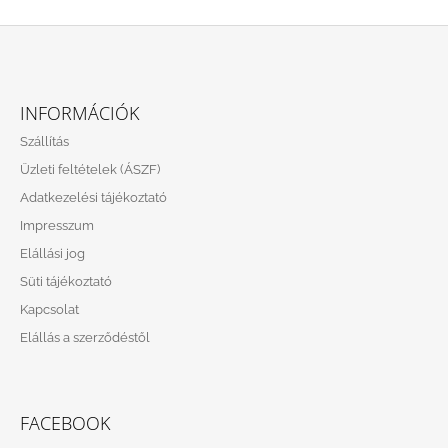
L
Á
INFORMÁCIÓK
B
Szállítás
L
Üzleti feltételek (ÁSZF)
É
Adatkezelési tájékoztató
C
Impresszum
Elállási jog
Süti tájékoztató
Kapcsolat
Elállás a szerződéstől
FACEBOOK