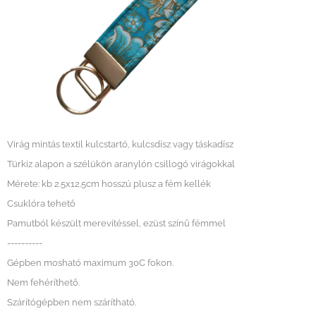
Virág mintás textil kulcstartó, kulcsdísz vagy táskadísz
Türkiz alapon a szélükön aranylón csillogó virágokkal
Mérete: kb 2.5x12.5cm hosszú plusz a fém kellék
Csuklóra tehető
Pamutból készült merevítéssel, ezüst színű fémmel
----------
Gépben mosható maximum 30C fokon.
Nem fehéríthető.
Szárítógépben nem szárítható.