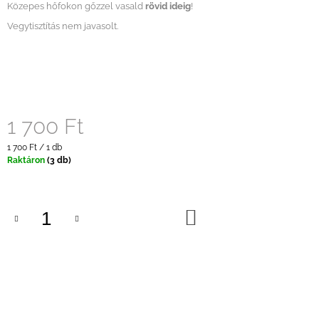
Közepes hőfokon gőzzel vasald
rövid ideig
!
Vegytisztítás nem javasolt.
1 700 Ft
Egységár:
1 700 Ft / 1 db
Raktáron
(3 db)
KOSÁRBA