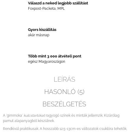
Válaszd a neked legjobb szállítást
Foxpost-Packeta, MPL
Gyors kiszállítás
akár másnap
Több mint 3 000 átvételi pont
egész Magyaroszágon
LEÍRÁS
HASONLÓ (5)
BESZÉLGETÉS
A 'gimmoka'
kulcstartókat
ragyogó színek és minták jellemzik. Kizárólag
pamut alapanyagból készülnek.
Rendkívül praktikusak. A hosszabb 12.5-13cm-es változatok csuklóra tehetők,