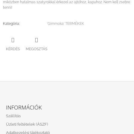
miközben hatalmas szatyrokkal érkezel az ajtóhoz, kapuhoz. Nem kell zsebre
tenni!
Kategória
:
'Gimmoka' TERMÉKEK
KÉRDÉS
MEGOSZTÁS
L
Á
INFORMÁCIÓK
B
Szállítás
L
Üzleti feltételek (ÁSZF)
É
Adatkezelési tájékoztató