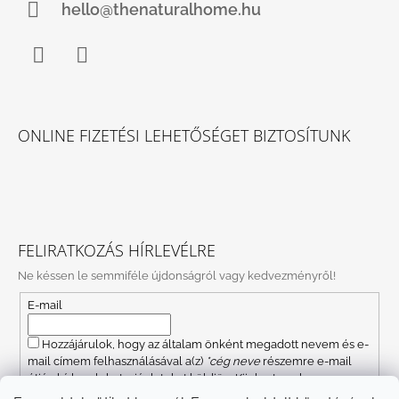
hello@thenaturalhome.hu
Facebook
Instagram
ONLINE FIZETÉSI LEHETŐSÉGET BIZTOSÍTUNK
FELIRATKOZÁS HÍRLEVÉLRE
Ne késsen le semmiféle újdonságról vagy kedvezményről!
E-mail
Hozzájárulok, hogy az általam önként megadott nevem és e-
mail címem felhasználásával a(z)
*cég neve
részemre e-mail
útján hírleveleket, ajánlatokat küldjön. Kijelentem, hogy az
adatkezelési tájékoztatót
elolvastam. Megértettem, hogy a