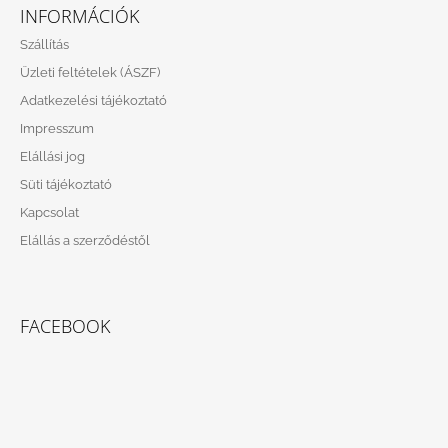
Á
INFORMÁCIÓK
B
Szállítás
L
Üzleti feltételek (ÁSZF)
É
Adatkezelési tájékoztató
C
Impresszum
Elállási jog
Süti tájékoztató
Kapcsolat
Elállás a szerződéstől
FACEBOOK