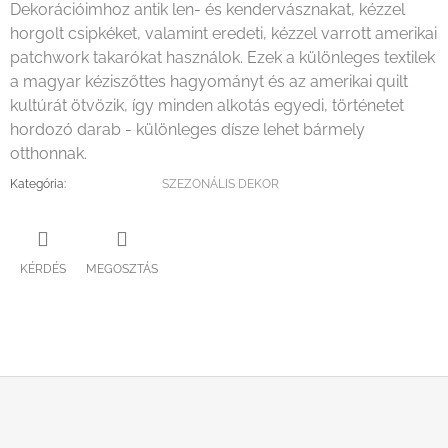
Dekorációimhoz antik len- és kendervásznakat, kézzel
horgolt csipkéket, valamint eredeti, kézzel varrott amerikai
patchwork takarókat használok. Ezek a különleges textilek
a magyar kéziszőttes hagyományt és az amerikai quilt
kultúrát ötvözik, így minden alkotás egyedi, történetet
hordozó darab - különleges dísze lehet bármely
otthonnak.
Kategória
:
SZEZONÁLIS DEKOR
KÉRDÉS
MEGOSZTÁS
L