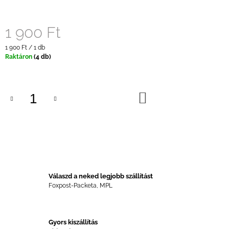
1 900 Ft
Egységár:
1 900 Ft / 1 db
Raktáron
(4 db)
KOSÁRBA
Válaszd a neked legjobb szállítást
Foxpost-Packeta, MPL
Gyors kiszállítás