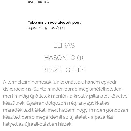
akár másnap
Több mint 3 000 átvételi pont
egész Magyaroszágon
LEÍRÁS
HASONLÓ (1)
BESZÉLGETÉS
A termékeim nemcsak funkcionálisak, hanem egyedi
dekorációk is. Szinte minden darab megismételhetetlen,
mert mindig új ötletek mentén, a kreatív pillanatot követve
készülnek. Gyakran dolgozom régi anyagokkal és
maradék textíliákkal, mert hiszem, hogy minden gondosan
készített darab megérdemli az új életet - a pazarlás
helyett az újraalkotásban hiszek.