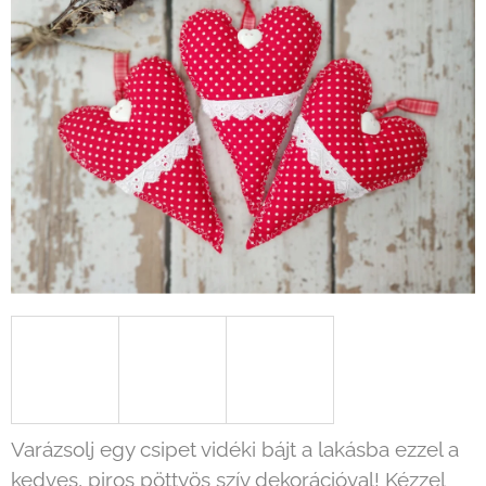
Varázsolj egy csipet vidéki bájt a lakásba ezzel a
kedves, piros pöttyös szív dekorációval! Kézzel