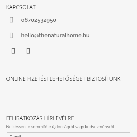
KAPCSOLAT
06702532950
hello@thenaturalhome.hu
Facebook
Instagram
ONLINE FIZETÉSI LEHETŐSÉGET BIZTOSÍTUNK
FELIRATKOZÁS HÍRLEVÉLRE
Ne késsen le semmiféle újdonságról vagy kedvezményről!
E-mail