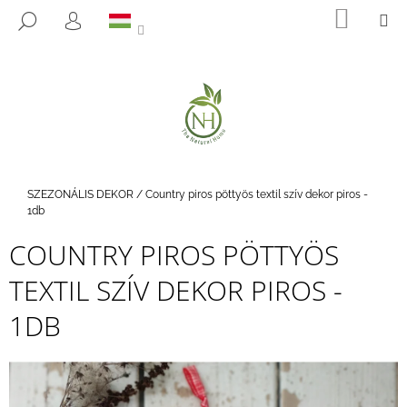
K
Ugrás
KOSÁ
M
KERESÉS
a
O
BEJELENTKEZÉS
VISSZA
VISSZA
fő
S
tartalomhoz
Á
M
R
I
T
K
E
Kezdőlap
SZEZONÁLIS DEKOR
/
Country piros pöttyös textil szív dekor piros -
R
1db
E
COUNTRY PIROS PÖTTYÖS
S
TEXTIL SZÍV DEKOR PIROS -
?
1DB
KERESÉS