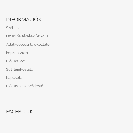
L
Á
INFORMÁCIÓK
B
Szállítás
L
Üzleti feltételek (ÁSZF)
É
Adatkezelési tájékoztató
C
Impresszum
Elállási jog
Süti tájékoztató
Kapcsolat
Elállás a szerződéstől
FACEBOOK