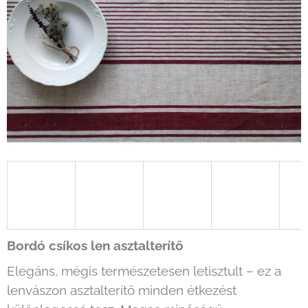
Bordó csíkos len asztalterítő
Elegáns, mégis természetesen letisztult – ez a
lenvászon asztalterítő minden étkezést