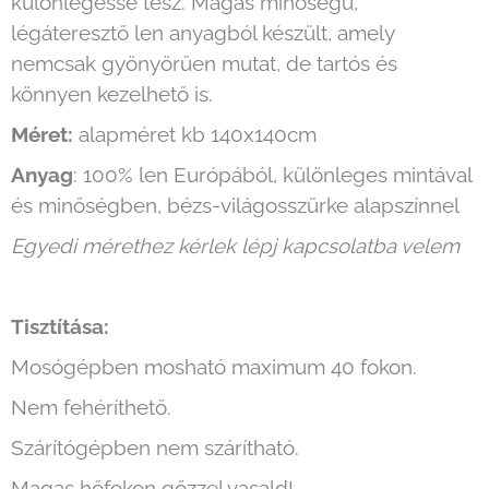
különlegessé tesz. Magas minőségű,
légáteresztő len anyagból készült, amely
nemcsak gyönyörűen mutat, de tartós és
könnyen kezelhető is.
Méret:
alapméret kb 140x140cm
Anyag
: 100% len Európából, különleges mintával
és minőségben, bézs-világosszürke alapszínnel
Egyedi mérethez kérlek lépj kapcsolatba velem
Tisztítása:
Mosógépben mosható maximum 40 fokon.
Nem fehéríthető.
Szárítógépben nem szárítható.
Magas hőfokon gőzzel vasald!