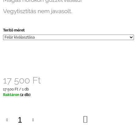
Vegytisztítás nem javasolt.
Terítő méret
17 500 Ft
Egységár:
17 500 Ft / 1 db
Raktáron
(2 db)
KOSÁRBA