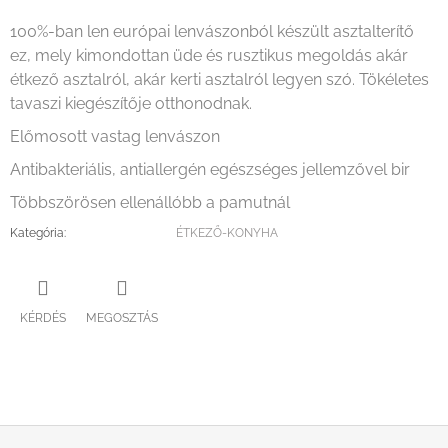
100%-ban len európai lenvászonból készült asztalterítő
ez, mely kimondottan üde és rusztikus megoldás akár
étkező asztalról, akár kerti asztalról legyen szó. Tökéletes
tavaszi kiegészítője otthonodnak.
Előmosott vastag lenvászon
Antibakteriális, antiallergén egészséges jellemzővel bir
Többszörösen ellenállóbb a pamutnál
Kategória
:
ÉTKEZŐ-KONYHA
KÉRDÉS
MEGOSZTÁS