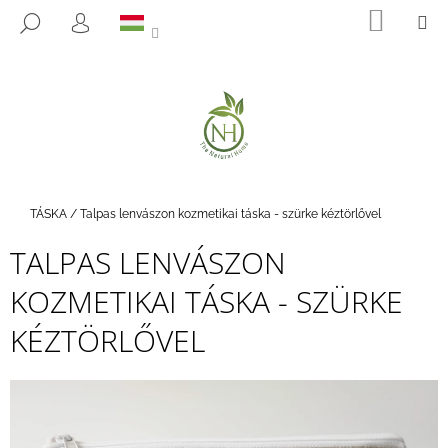
K
Ugrás
KOSÁ
M
KERESÉS
a
O
BEJELENTKEZÉS
VISSZA
VISSZA
fő
S
tartalomhoz
Á
M
R
I
T
K
E
Kezdőlap
TÁSKA
/
Talpas lenvászon kozmetikai táska - szürke kéztörlővel
R
TALPAS LENVÁSZON
E
S
KOZMETIKAI TÁSKA - SZÜRKE
?
KÉZTÖRLŐVEL
KERESÉS