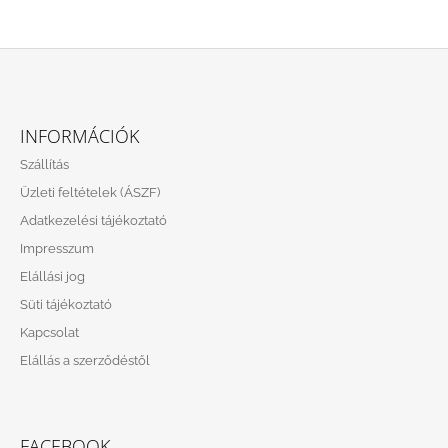
L
Á
INFORMÁCIÓK
B
Szállítás
L
Üzleti feltételek (ÁSZF)
É
Adatkezelési tájékoztató
C
Impresszum
Elállási jog
Süti tájékoztató
Kapcsolat
Elállás a szerződéstől
FACEBOOK