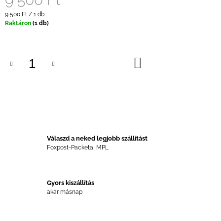
Egységár:
9 500 Ft / 1 db
Raktáron
(1 db)
KOSÁRBA
Válaszd a neked legjobb szállítást
Foxpost-Packeta, MPL
Gyors kiszállítás
akár másnap