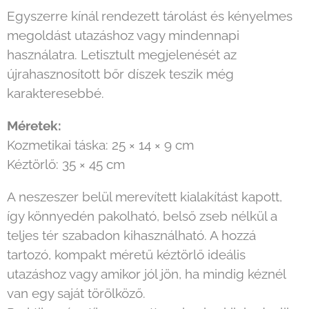
Egyszerre kínál rendezett tárolást és kényelmes
megoldást utazáshoz vagy mindennapi
használatra. Letisztult megjelenését az
újrahasznosított bőr díszek teszik még
karakteresebbé.
Méretek:
Kozmetikai táska: 25 × 14 × 9 cm
Kéztörlő: 35 × 45 cm
A neszeszer belül merevített kialakítást kapott,
így könnyedén pakolható, belső zseb nélkül a
teljes tér szabadon kihasználható. A hozzá
tartozó, kompakt méretű kéztörlő ideális
utazáshoz vagy amikor jól jön, ha mindig kéznél
van egy saját törölköző.