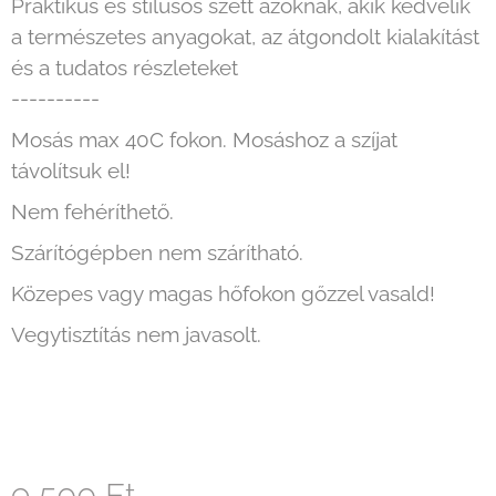
Praktikus és stílusos szett azoknak, akik kedvelik
a természetes anyagokat, az átgondolt kialakítást
és a tudatos részleteket
----------
Mosás max 40C fokon. Mosáshoz a szíjat
távolítsuk el!
Nem fehéríthető.
Szárítógépben nem szárítható.
Közepes vagy magas hőfokon gőzzel vasald!
Vegytisztítás nem javasolt.
9 500 Ft