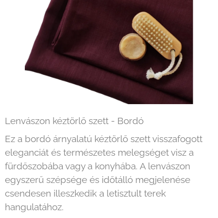
Lenvászon kéztörlő szett - Bordó
Ez a bordó árnyalatú kéztörlő szett visszafogott
eleganciát és természetes melegséget visz a
fürdőszobába vagy a konyhába. A lenvászon
egyszerű szépsége és időtálló megjelenése
csendesen illeszkedik a letisztult terek
hangulatához.