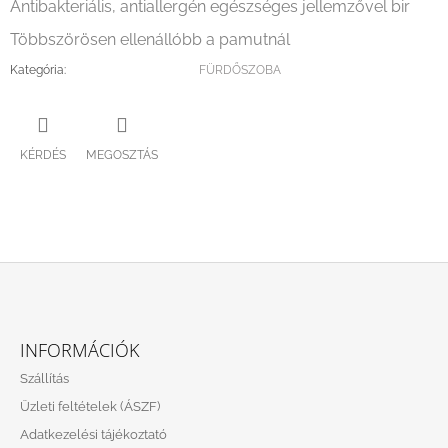
Antibakteriális, antiallergén egészséges jellemzővel bir
Többszörösen ellenállóbb a pamutnál
Kategória
:
FÜRDŐSZOBA
KÉRDÉS
MEGOSZTÁS
L
Á
INFORMÁCIÓK
B
Szállítás
L
Üzleti feltételek (ÁSZF)
É
Adatkezelési tájékoztató
C