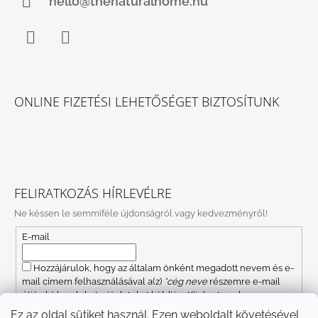
hello@thenaturalhome.hu
Facebook
Instagram
ONLINE FIZETÉSI LEHETŐSÉGET BIZTOSÍTUNK
FELIRATKOZÁS HÍRLEVÉLRE
Ne késsen le semmiféle újdonságról vagy kedvezményről!
E-mail
Hozzájárulok, hogy az általam önként megadott nevem és e-
mail címem felhasználásával a(z)
*cég neve
részemre e-mail
útján hírleveleket, ajánlatokat küldjön. Kijelentem, hogy az
adatkezelési tájékoztatót
elolvastam. Megértettem, hogy a
Ez az oldal sütiket használ. Ezen weboldalt követésével