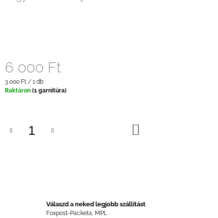
6 000 Ft
Egységár:
3 000 Ft / 1 db
Raktáron
(1 garnitúra)
KOSÁRBA
Válaszd a neked legjobb szállítást
Foxpost-Packeta, MPL