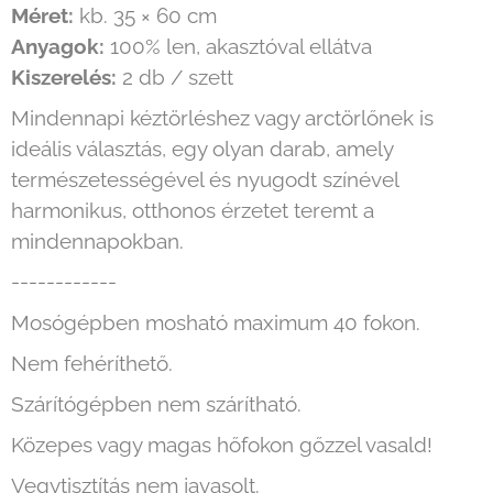
Méret:
kb. 35 × 60 cm
Anyagok:
100% len, akasztóval ellátva
Kiszerelés:
2 db / szett
Mindennapi kéztörléshez vagy arctörlőnek is
ideális választás, egy olyan darab, amely
természetességével és nyugodt színével
harmonikus, otthonos érzetet teremt a
mindennapokban.
------------
Mosógépben mosható maximum 40 fokon.
Nem fehéríthető.
Szárítógépben nem szárítható.
Közepes vagy magas hőfokon gőzzel vasald!
Vegytisztítás nem javasolt.