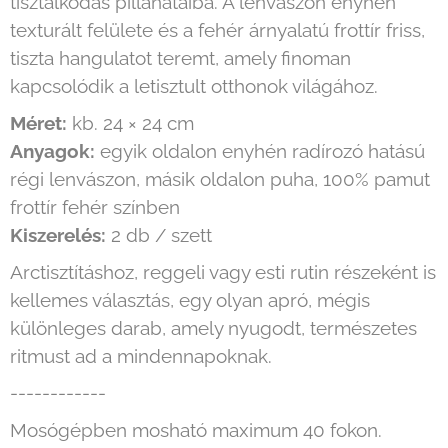
tisztálkodás pillanataiba. A lenvászon enyhén
texturált felülete és a fehér árnyalatú frottír friss,
tiszta hangulatot teremt, amely finoman
kapcsolódik a letisztult otthonok világához.
Méret:
kb. 24 × 24 cm
Anyagok:
egyik oldalon enyhén radírozó hatású
régi lenvászon, másik oldalon puha, 100% pamut
frottír fehér színben
Kiszerelés:
2 db / szett
Arctisztításhoz, reggeli vagy esti rutin részeként is
kellemes választás, egy olyan apró, mégis
különleges darab, amely nyugodt, természetes
ritmust ad a mindennapoknak.
------------
Mosógépben mosható maximum 40 fokon.