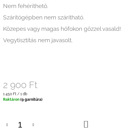
Nem fehéríthető.
Szárítógépben nem szárítható.
Közepes vagy magas hőfokon gőzzel vasald!
Vegytisztítás nem javasolt.
2 900 Ft
Egységár:
1 450 Ft / 1 db
Raktáron
(9 garnitúra)
KOSÁRBA