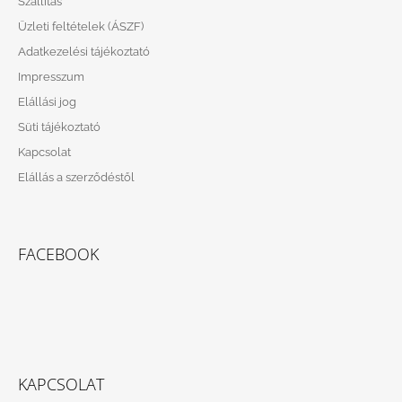
Szállítás
L
Üzleti feltételek (ÁSZF)
É
Adatkezelési tájékoztató
C
Impresszum
Elállási jog
Süti tájékoztató
Kapcsolat
Elállás a szerződéstől
FACEBOOK
KAPCSOLAT