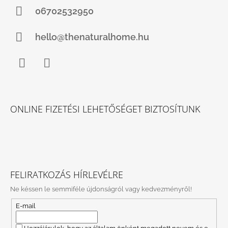
06702532950
hello@thenaturalhome.hu
Facebook
Instagram
ONLINE FIZETÉSI LEHETŐSÉGET BIZTOSÍTUNK
FELIRATKOZÁS HÍRLEVÉLRE
Ne késsen le semmiféle újdonságról vagy kedvezményről!
E-mail