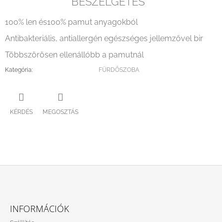
BESZÉLGETÉS
100% len és100% pamut anyagokból
Antibakteriális, antiallergén egészséges jellemzővel bir
Többszörösen ellenállóbb a pamutnál
Kategória
:
FÜRDŐSZOBA
KÉRDÉS
MEGOSZTÁS
L
Á
INFORMÁCIÓK
B