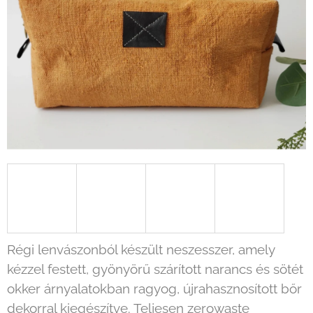
Régi lenvászonból készült neszesszer, amely
kézzel festett, gyönyörű szárított narancs és sötét
okker árnyalatokban ragyog, újrahasznosított bőr
dekorral kiegészítve. Teljesen zerowaste