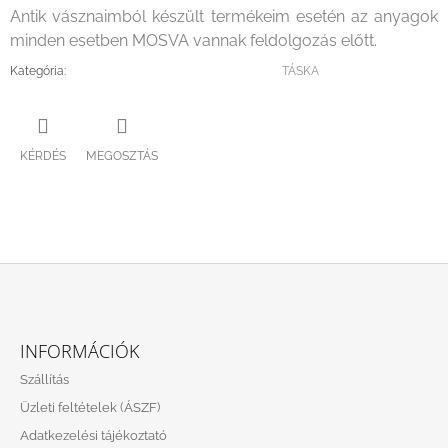
Antik vásznaimból készült termékeim esetén az anyagok
minden esetben MOSVA vannak feldolgozás előtt.
Kategória
:
TÁSKA
KÉRDÉS
MEGOSZTÁS
L
Á
INFORMÁCIÓK
B
Szállítás
L
Üzleti feltételek (ÁSZF)
É
Adatkezelési tájékoztató
C