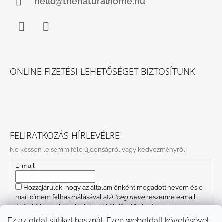
hello@thenaturalhome.hu
Facebook
Instagram
ONLINE FIZETÉSI LEHETŐSÉGET BIZTOSÍTUNK
FELIRATKOZÁS HÍRLEVÉLRE
Ne késsen le semmiféle újdonságról vagy kedvezményről!
E-mail
Hozzájárulok, hogy az általam önként megadott nevem és e-
mail címem felhasználásával a(z)
*cég neve
részemre e-mail
útján hírleveleket, ajánlatokat küldjön. Kijelentem, hogy az
adatkezelési tájékoztatót
elolvastam. Megértettem, hogy a
Ez az oldal sütiket használ. Ezen weboldalt követésével