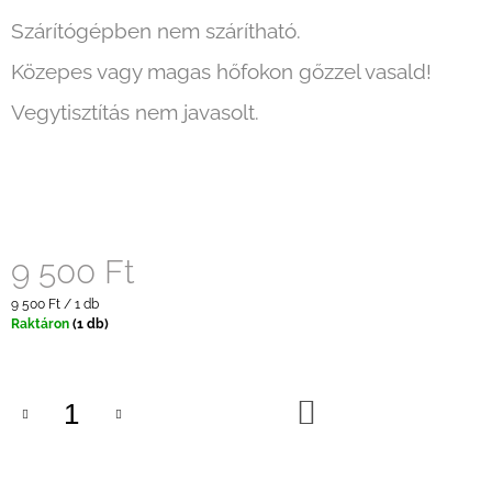
Szárítógépben nem szárítható.
Közepes vagy magas hőfokon gőzzel vasald!
Vegytisztítás nem javasolt.
9 500 Ft
Egységár:
9 500 Ft / 1 db
Raktáron
(1 db)
KOSÁRBA