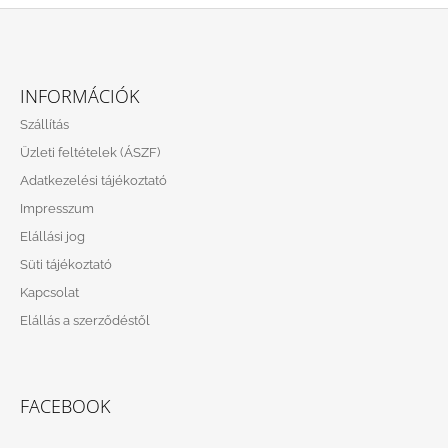
L
Á
INFORMÁCIÓK
B
Szállítás
L
Üzleti feltételek (ÁSZF)
É
Adatkezelési tájékoztató
C
Impresszum
Elállási jog
Süti tájékoztató
Kapcsolat
Elállás a szerződéstől
FACEBOOK