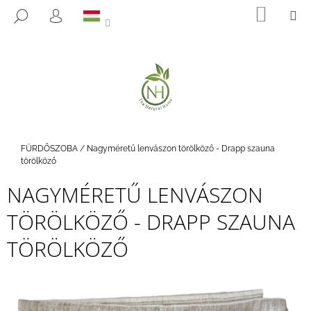
K
Ugrás
KOSÁ
M
KERESÉS
a
O
BEJELENTKEZÉS
VISSZA
VISSZA
fő
S
tartalomhoz
Á
M
R
I
T
K
E
Kezdőlap
FÜRDŐSZOBA
/
Nagyméretű lenvászon törölköző - Drapp szauna
R
törölköző
E
NAGYMÉRETŰ LENVÁSZON
S
TÖRÖLKÖZŐ - DRAPP SZAUNA
?
TÖRÖLKÖZŐ
KERESÉS