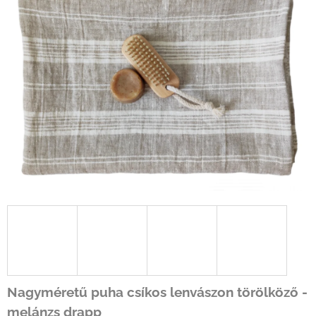
Nagyméretű puha csíkos lenvászon törölköző -
melánzs drapp