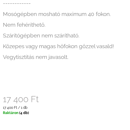
------------
Mosógépben mosható maximum 40 fokon.
Nem fehéríthető.
Szárítógépben nem szárítható.
Közepes vagy magas hőfokon gőzzel vasald!
Vegytisztítás nem javasolt.
17 400 Ft
Egységár:
17 400 Ft / 1 db
Raktáron
(4 db)