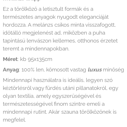
Ez a törölköző a letisztult formák és a
természetes anyagok nyugodt eleganciáját
hordozza. A melánzs csíkos minta visszafogott,
időtálló megjelenést ad, miközben a puha
tapintású lenvászon kellemes, otthonos érzetet
teremt a mindennapokban.
Méret
: kb 95x135cm
Anyag
: 100% len, kőmosott vastag
luxus
minőség
Mindennapi használatra is ideális, legyen szó
kéztörlésről vagy fürdés utáni pillanatokról, egy
olyan textília, amely egyszerűségével és
természetességével finom szintre emeli a
mindennapi rutint. Akár szauna törölközőnek is
megfelel.