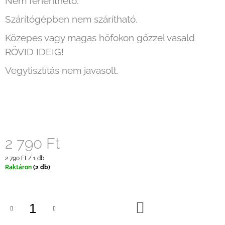
Nem fehéríthető.
Szárítógépben nem szárítható.
Közepes vagy magas hőfokon gőzzel vasald
RÖVID IDEIG!
Vegytisztítás nem javasolt.
2 790 Ft
Egységár:
2 790 Ft / 1 db
Raktáron
(2 db)
KOSÁRBA