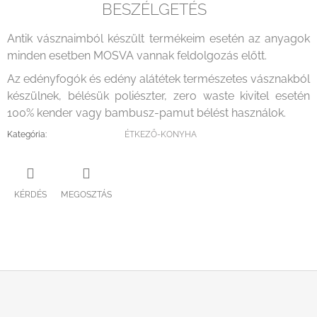
BESZÉLGETÉS
Antik vásznaimból készült termékeim esetén az anyagok
minden esetben MOSVA vannak feldolgozás előtt.
Az edényfogók és edény alátétek természetes vásznakból
készülnek, bélésük poliészter, zero waste kivitel esetén
100% kender vagy bambusz-pamut bélést használok.
Kategória
:
ÉTKEZŐ-KONYHA
KÉRDÉS
MEGOSZTÁS
L