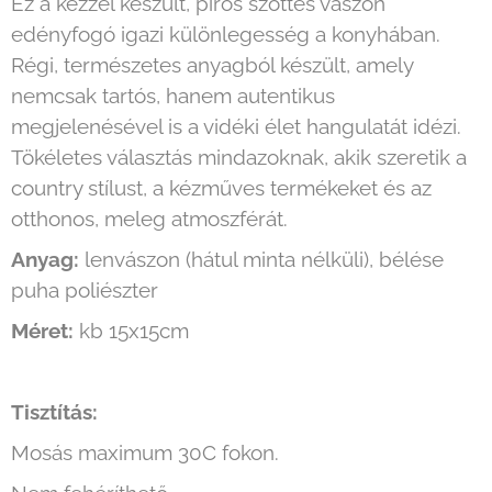
Ez a kézzel készült, piros szőttes vászon
edényfogó igazi különlegesség a konyhában.
Régi, természetes anyagból készült, amely
nemcsak tartós, hanem autentikus
megjelenésével is a vidéki élet hangulatát idézi.
Tökéletes választás mindazoknak, akik szeretik a
country stílust, a kézműves termékeket és az
otthonos, meleg atmoszférát.
Anyag:
lenvászon (hátul minta nélküli), bélése
puha poliészter
Méret:
kb 15x15cm
Tisztítás:
Mosás maximum 30C fokon.