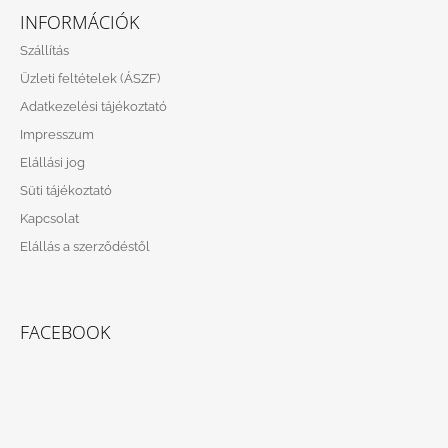
Á
INFORMÁCIÓK
B
Szállítás
L
Üzleti feltételek (ÁSZF)
É
Adatkezelési tájékoztató
C
Impresszum
Elállási jog
Süti tájékoztató
Kapcsolat
Elállás a szerződéstől
FACEBOOK