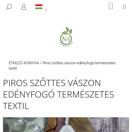
K
Ugrás
KOSÁ
M
KERESÉS
a
O
BEJELENTKEZÉS
VISSZA
VISSZA
fő
S
tartalomhoz
Á
M
R
I
T
K
E
Kezdőlap
ÉTKEZŐ-KONYHA
/
Piros szőttes vászon edényfogó természetes
R
textil
E
PIROS SZŐTTES VÁSZON
S
EDÉNYFOGÓ TERMÉSZETES
?
TEXTIL
KERESÉS