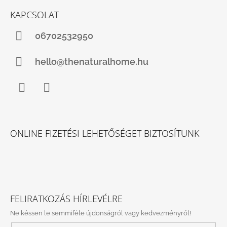
KAPCSOLAT
06702532950
hello@thenaturalhome.hu
Facebook
Instagram
ONLINE FIZETÉSI LEHETŐSÉGET BIZTOSÍTUNK
FELIRATKOZÁS HÍRLEVÉLRE
Ne késsen le semmiféle újdonságról vagy kedvezményről!