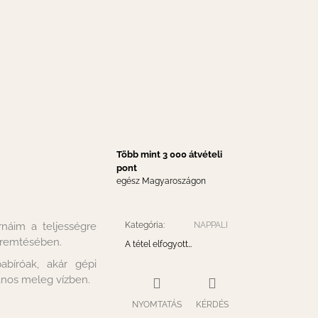
Több mint 3 000 átvételi
pont
egész Magyaroszágon
náim a teljességre
Kategória
:
NAPPALI
eremtésében.
A tétel elfogyott…
abíróak, akár gépi
panos meleg vízben.
NYOMTATÁS
KÉRDÉS