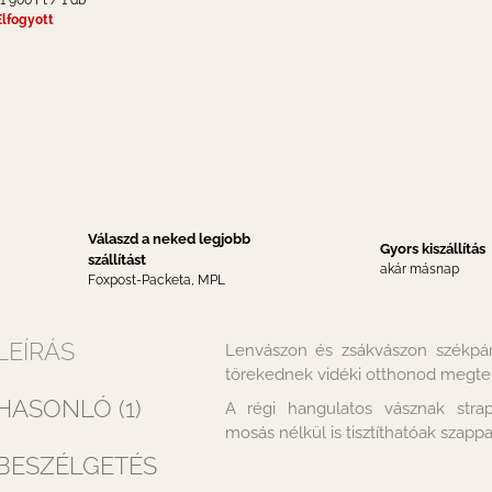
11 900 Ft / 1 db
Elfogyott
Válaszd a neked legjobb
Gyors kiszállítás
szállítást
akár másnap
Foxpost-Packeta, MPL
LEÍRÁS
Lenvászon és zsákvászon székpár
törekednek vidéki otthonod megt
HASONLÓ (1)
A régi hangulatos vásznak strap
mosás nélkül is tisztíthatóak szap
BESZÉLGETÉS