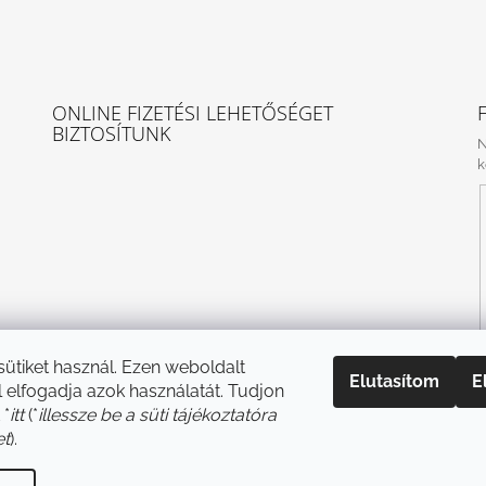
ONLINE FIZETÉSI LEHETŐSÉGET
BIZTOSÍTUNK
N
k
 sütiket használ. Ezen weboldalt
Elutasítom
E
 elfogadja azok használatát. Tudjon
 *
itt
(*
illessze be a süti tájékoztatóra
et
).