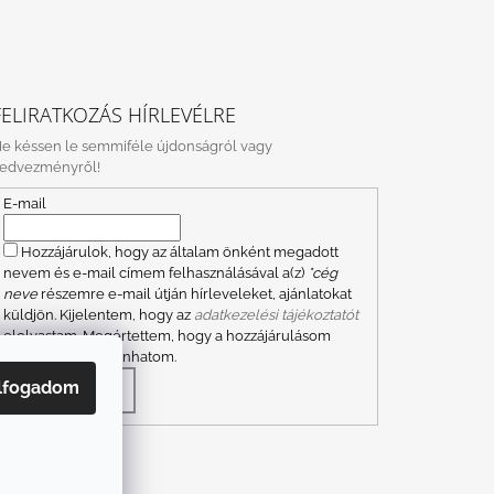
FELIRATKOZÁS HÍRLEVÉLRE
e késsen le semmiféle újdonságról vagy
edvezményről!
E-mail
Hozzájárulok, hogy az általam önként megadott
nevem és e-mail címem felhasználásával a(z)
*cég
neve
részemre e-mail útján hírleveleket, ajánlatokat
küldjön. Kijelentem, hogy az
adatkezelési tájékoztatót
elolvastam. Megértettem, hogy a hozzájárulásom
bármikor visszavonhatom.
lfogadom
FELIRATKOZÁS