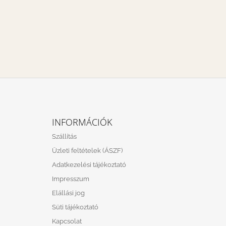
L
Á
INFORMÁCIÓK
B
Szállítás
L
Üzleti feltételek (ÁSZF)
É
Adatkezelési tájékoztató
C
Impresszum
Elállási jog
Süti tájékoztató
Kapcsolat