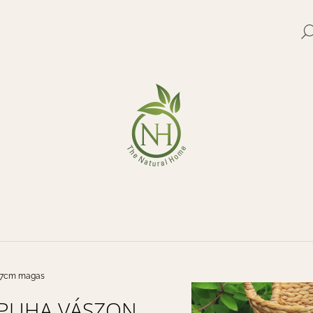
MIT KERES?
KERESÉS
27x7cm magas
PUHA VÁSZON