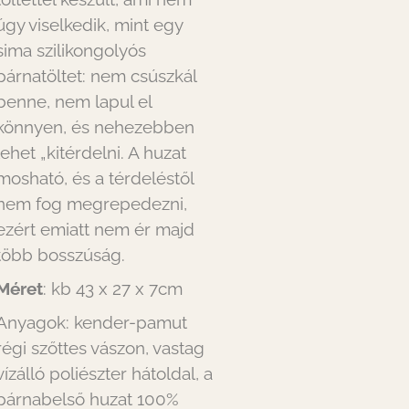
úgy viselkedik, mint egy
sima szilikongolyós
párnatöltet: nem csúszkál
benne, nem lapul el
könnyen, és nehezebben
lehet „kitérdelni. A huzat
mosható, és a térdeléstől
nem fog megrepedezni,
ezért emiatt nem ér majd
több bosszúság.
Méret
: kb 43 x 27 x 7cm
Anyagok: kender-pamut
régi szőttes vászon, vastag
vízálló poliészter hátoldal, a
párnabelső huzat 100%