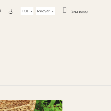
KOSÁR
KERESÉS
HUF
Magyar
Üres kosár
BEJELENTKEZÉS