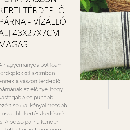
KERTI TÉRDEPLŐ
PÁRNA - VÍZÁLLÓ
ALJ 43X27X7CM
MAGAS
A hagyományos polifoam
térdeplőkkel szemben
ennek a vászon térdeplő
párnának az előnye, hogy
vastagabb és puhább,
ezért sokkal kényelmesebb
hosszabb kertészkedésnél
is. A belső párna kender
töltettel készült, ami nem