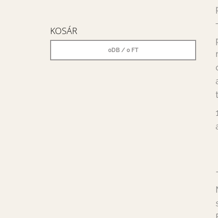
KOSÁR
0
DB /
0 FT