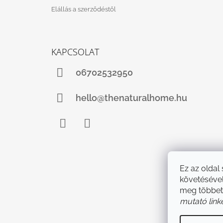
Elállás a szerződéstől
KAPCSOLAT
06702532950
hello@thenaturalhome.hu
Facebook
Instagram
Ez az oldal
követésével
meg többet
mutató link