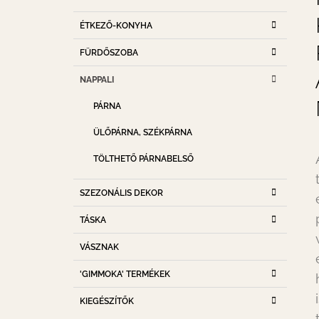
D
K
Kategóriák
A
ÉTKEZŐ-KONYHA
A
átugrása
T
L
FÜRDŐSZOBA
E
S
G
NAPPALI
Ó
Ó
R
P
PÁRNA
I
A
Á
ÜLŐPÁRNA, SZÉKPÁRNA
K
N
E
TÖLTHETŐ PÁRNABELSŐ
L
SZEZONÁLIS DEKOR
TÁSKA
VÁSZNAK
'GIMMOKA' TERMÉKEK
KIEGÉSZÍTŐK