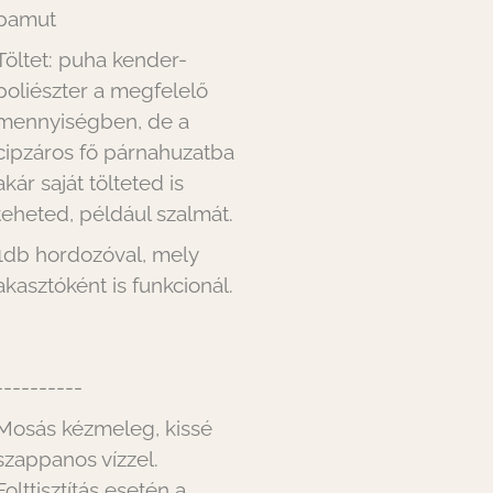
pamut
Töltet: puha kender-
poliészter a megfelelő
mennyiségben, de a
cipzáros fő párnahuzatba
akár saját tölteted is
teheted, például szalmát.
1db hordozóval, mely
akasztóként is funkcionál.
----------
Mosás kézmeleg, kissé
szappanos vízzel.
Folttisztítás esetén a