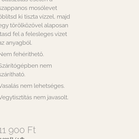
szappanos mosólevet
öblítsd ki tiszta vízzel, majd
egy törölközővel alaposan
itasd fel a felesleges vizet
az anyagból.
Nem fehéríthető.
Szárítógépben nem
szárítható.
Vasalás nem lehetséges.
Vegytisztítás nem javasolt.
11 900 Ft
gységár: