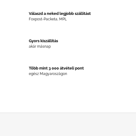
A
I
R
Válaszd a neked legjobb szállítást
Á
Foxpost-Packeta, MPL
N
Y
Í
T
Gyors kiszállítás
Á
akár másnap
S
E
L
E
Több mint 3 000 átvételi pont
M
egész Magyaroszágon
E
I
L