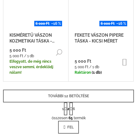
6 000 Ft
–16 %
6 000 Ft
–16 %
KISMÉRETŰ VÁSZON
FEKETE VÁSZON PIPERE
KOZMETIKAI TÁSKA -
TÁSKA - KICSI MÉRET
PIROS
5 000 Ft
BŐVEBBEN
Egységár:
5 000 Ft / 1 db
KO
5 000 Ft
Elfogyott, de még nincs
Egységár:
veszve semmi, érdeklődj
5 000 Ft / 1 db
nálam!
Raktáron
(1 db)
TOVÁBBI 12 BETÖLTÉSE
L
A
1
2
6
L
P
O
összesen
65
termék
I
Z
S
Á
FEL
T
S