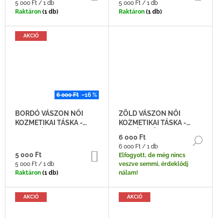
Egységár:
Egységár:
5 000 Ft / 1 db
5 000 Ft / 1 db
Raktáron
(1 db)
Raktáron
(1 db)
AKCIÓ
6 000 Ft
–16 %
BORDÓ VÁSZON NŐI
ZÖLD VÁSZON NŐI
KOZMETIKAI TÁSKA -
KOZMETIKAI TÁSKA -
KICSI MÉRET
KISMÉRETŰ
6 000 Ft
BŐ
Egységár:
6 000 Ft / 1 db
KOSÁRBA
5 000 Ft
Elfogyott, de még nincs
Egységár:
5 000 Ft / 1 db
veszve semmi, érdeklődj
Raktáron
(1 db)
nálam!
AKCIÓ
AKCIÓ