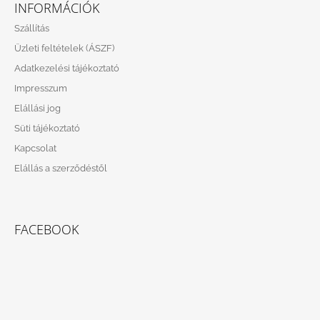
Á
INFORMÁCIÓK
B
Szállítás
L
Üzleti feltételek (ÁSZF)
É
Adatkezelési tájékoztató
C
Impresszum
Elállási jog
Süti tájékoztató
Kapcsolat
Elállás a szerződéstől
FACEBOOK