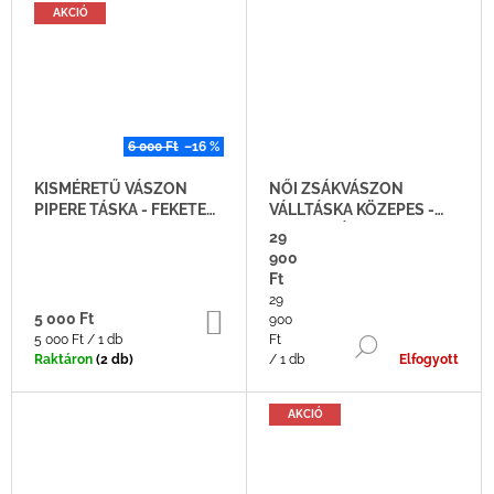
Á
AKCIÓ
J
A
6 000 Ft
–16 %
KISMÉRETŰ VÁSZON
NŐI ZSÁKVÁSZON
PIPERE TÁSKA - FEKETE
VÁLLTÁSKA KÖZEPES -
PIROS
KENDERVÁSZON
29
SHOPPER
900
Ft
Egységár:
29
KOSÁRBA
5 000 Ft
900
Egységár:
5 000 Ft / 1 db
Ft
BŐVEBBEN
Raktáron
(2 db)
/ 1 db
Elfogyott
AKCIÓ