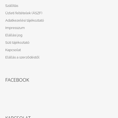
B
Szállítás
L
Üzleti feltételek (ÁSZF)
É
Adatkezelési tájékoztató
C
Impresszum
Elállási jog
Süti tájékoztató
Kapcsolat
Elállás a szerződéstől
FACEBOOK
KAPCSOLAT