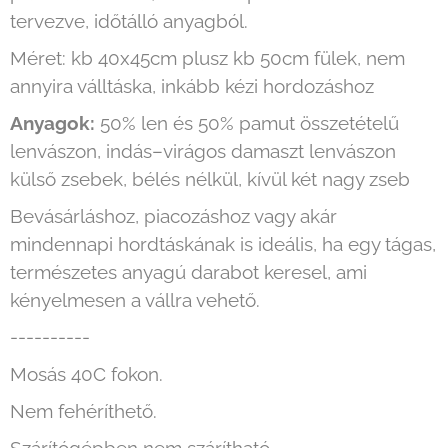
tervezve, időtálló anyagból.
Méret: kb 40x45cm plusz kb 50cm fülek, nem
annyira válltáska, inkább kézi hordozáshoz
Anyagok:
50% len és 50% pamut összetételű
lenvászon, indás–virágos damaszt lenvászon
külső zsebek, bélés nélkül, kívül két nagy zseb
Bevásárláshoz, piacozáshoz vagy akár
mindennapi hordtáskának is ideális, ha egy tágas,
természetes anyagú darabot keresel, ami
kényelmesen a vállra vehető.
----------
Mosás 40C fokon.
Nem fehéríthető.