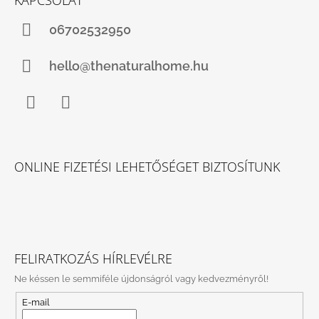
06702532950
hello@thenaturalhome.hu
Facebook
Instagram
ONLINE FIZETÉSI LEHETŐSÉGET BIZTOSÍTUNK
FELIRATKOZÁS HÍRLEVÉLRE
Ne késsen le semmiféle újdonságról vagy kedvezményről!
E-mail