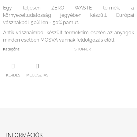
Egy teljesen ZERO WASTE termék, a
környezettudatosság jegyében készült. Európai
vásznakból. 50% len - 50% pamut.
Antik vásznaimból készült termékeim esetén az anyagok
minden esetben MOSVA vannak feldolgozás előtt.
Kategória
:
SHOPPER
KÉRDÉS
MEGOSZTÁS
L
Á
INFORMÁCIÓK