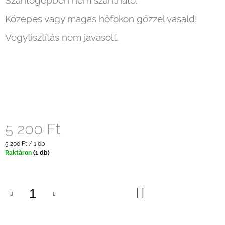
Szárítógépben nem szárítható.
Közepes vagy magas hőfokon gőzzel vasald!
Vegytisztítás nem javasolt.
5 200 Ft
Egységár:
5 200 Ft / 1 db
Raktáron
(1 db)
KOSÁRBA