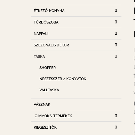
D
K
Kategóriák
A
ÉTKEZŐ-KONYHA
A
átugrása
T
L
FÜRDŐSZOBA
E
S
G
NAPPALI
Ó
Ó
R
P
SZEZONÁLIS DEKOR
I
A
Á
TÁSKA
K
N
E
SHOPPER
L
NESZESSZER / KÖNYVTOK
VÁLLTÁSKA
VÁSZNAK
'GIMMOKA' TERMÉKEK
KIEGÉSZÍTŐK