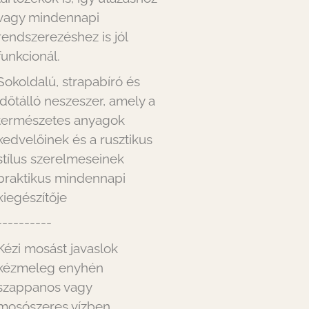
vagy mindennapi
rendszerezéshez is jól
funkcionál.
Sokoldalú, strapabíró és
időtálló neszeszer, amely a
természetes anyagok
kedvelőinek és a rusztikus
stílus szerelmeseinek
praktikus mindennapi
kiegészítője
----------
Kézi mosást javaslok
kézmeleg enyhén
szappanos vagy
mosószeres vízben.