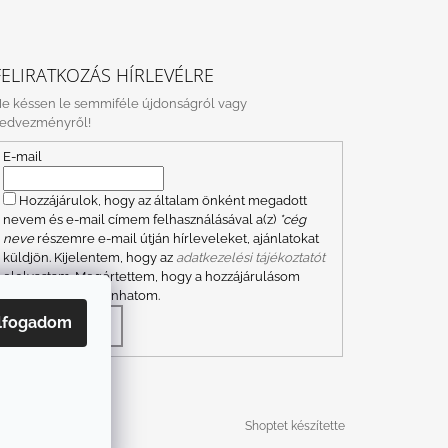
FELIRATKOZÁS HÍRLEVÉLRE
e késsen le semmiféle újdonságról vagy
edvezményről!
E-mail
Hozzájárulok, hogy az általam önként megadott
nevem és e-mail címem felhasználásával a(z)
*cég
neve
részemre e-mail útján hírleveleket, ajánlatokat
küldjön. Kijelentem, hogy az
adatkezelési tájékoztatót
elolvastam. Megértettem, hogy a hozzájárulásom
bármikor visszavonhatom.
lfogadom
FELIRATKOZÁS
Shoptet készítette