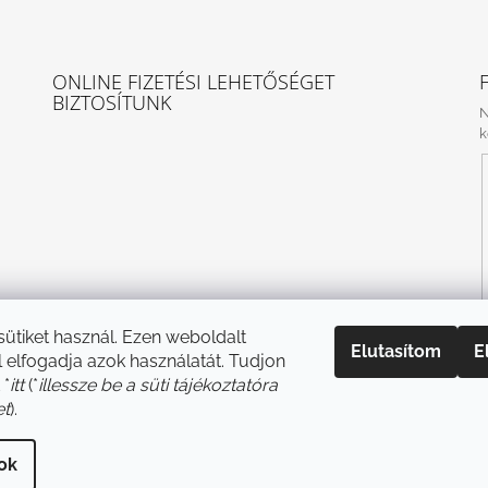
ONLINE FIZETÉSI LEHETŐSÉGET
BIZTOSÍTUNK
N
k
 sütiket használ. Ezen weboldalt
Elutasítom
E
 elfogadja azok használatát. Tudjon
 *
itt
(*
illessze be a süti tájékoztatóra
et
).
sok