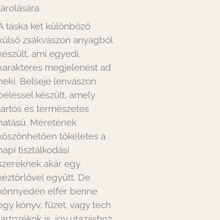
tárolására
A táska két különböző
külső zsákvászon anyagból
készült, ami egyedi,
karakteres megjelenést ad
neki. Belseje lenvászon
béléssel készült, amely
tartós és természetes
hatású. Méretének
köszönhetően tökéletes a
napi tisztálkodási
szereknek akár egy
kéztörlővel együtt. De
könnyedén elfér benne
egy könyv, füzet, vagy tech
tartozékok is, így utazáshoz