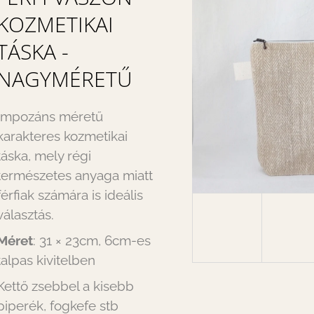
KOZMETIKAI
TÁSKA -
NAGYMÉRETŰ
Impozáns méretű
karakteres kozmetikai
táska, mely régi
természetes anyaga miatt
férfiak számára is ideális
választás.
Méret
: 31 × 23cm, 6cm-es
talpas kivitelben
Kettő zsebbel a kisebb
piperék, fogkefe stb