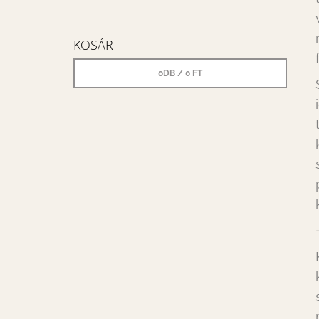
KOSÁR
0
DB /
0 FT