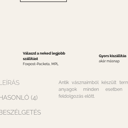
Válaszd a neked legjobb
Gyors kiszállítás
szállítást
akár másnap
Foxpost-Packeta, MPL
LEÍRÁS
Antik vásznaimból készült te
anyagok minden esetben
feldolgozás előtt.
HASONLÓ (4)
BESZÉLGETÉS