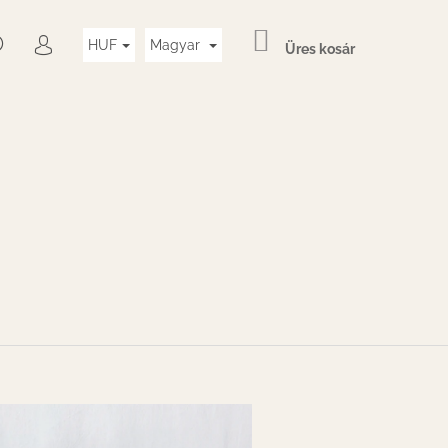
KOSÁR
KERESÉS
HUF
Magyar
Üres kosár
BEJELENTKEZÉS