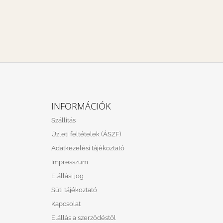
L
Á
INFORMÁCIÓK
B
Szállítás
L
Üzleti feltételek (ÁSZF)
É
Adatkezelési tájékoztató
C
Impresszum
Elállási jog
Süti tájékoztató
Kapcsolat
Elállás a szerződéstől