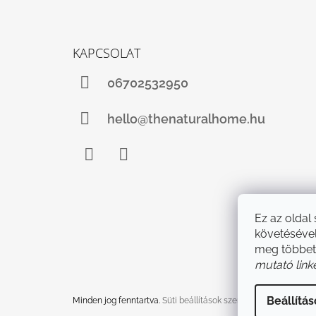
KAPCSOLAT
06702532950
hello@thenaturalhome.hu
Facebook
Instagram
Ez az oldal
követésével
meg többet
mutató link
Beállítá
Minden jog fenntartva.
Süti beállítások szerkesztése