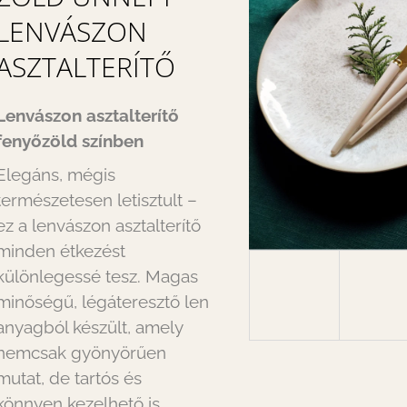
LENVÁSZON
ASZTALTERÍTŐ
Lenvászon asztalterítő
fenyőzöld színben
Elegáns, mégis
természetesen letisztult –
ez a lenvászon asztalterítő
minden étkezést
különlegessé tesz. Magas
minőségű, légáteresztő len
anyagból készült, amely
nemcsak gyönyörűen
mutat, de tartós és
könnyen kezelhető is.