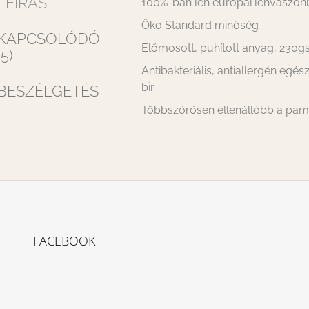
LEÍRÁS
100%-ban len európai lenvászon
Öko Standard minőség
KAPCSOLÓDÓ
Előmosott, puhított anyag, 230
(5)
Antibakteriális, antiallergén egé
bir
BESZÉLGETÉS
Többszörösen ellenállóbb a pam
FACEBOOK