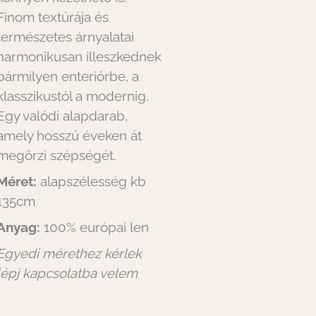
Finom textúrája és
természetes árnyalatai
harmonikusan illeszkednek
bármilyen enteriőrbe, a
klasszikustól a modernig.
Egy valódi alapdarab,
amely hosszú éveken át
megőrzi szépségét.
Méret:
alapszélesség kb
135cm
Anyag:
100% európai len
Egyedi mérethez kérlek
lépj kapcsolatba velem