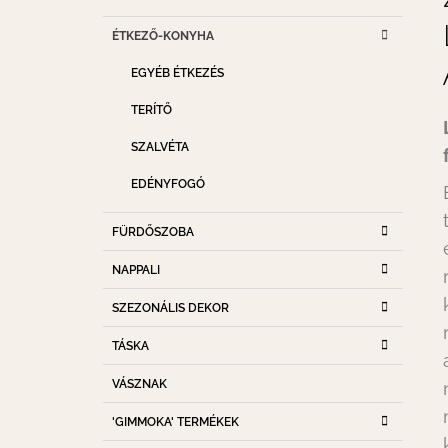
D
K
Kategóriák
A
ÉTKEZŐ-KONYHA
A
átugrása
T
L
EGYÉB ÉTKEZÉS
E
S
G
TERÍTŐ
Ó
Ó
R
P
SZALVÉTA
I
A
Á
EDÉNYFOGÓ
K
N
E
FÜRDŐSZOBA
L
NAPPALI
SZEZONÁLIS DEKOR
TÁSKA
VÁSZNAK
'GIMMOKA' TERMÉKEK