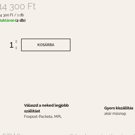
14 300 Ft
gységár:
14 300 Ft / 1 db
Raktáron
(2 db)
KOSÁRBA
Válaszd a neked legjobb
Gyors kiszállítás
szállítást
akár másnap
Foxpost-Packeta, MPL