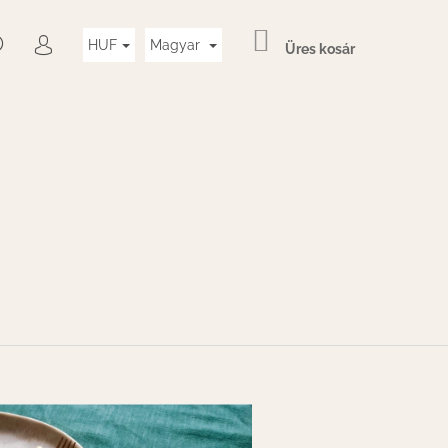
KOSÁR
KERESÉS
HUF
Magyar
Üres kosár
BEJELENTKEZÉS