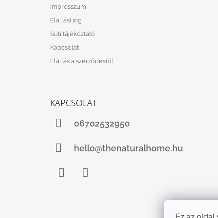
Impresszum
Elállási jog
Süti tájékoztató
Kapcsolat
Elállás a szerződéstől
KAPCSOLAT
06702532950
hello@thenaturalhome.hu
Facebook
Instagram
Ez az oldal