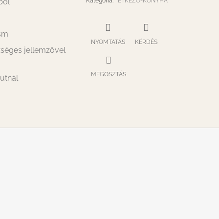
ból
Kategória
:
ÉTKEZŐ-KONYHA
gsm
NYOMTATÁS
KÉRDÉS
szséges jellemzővel
MEGOSZTÁS
utnál