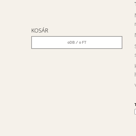
KOSÁR
0
DB /
0 FT