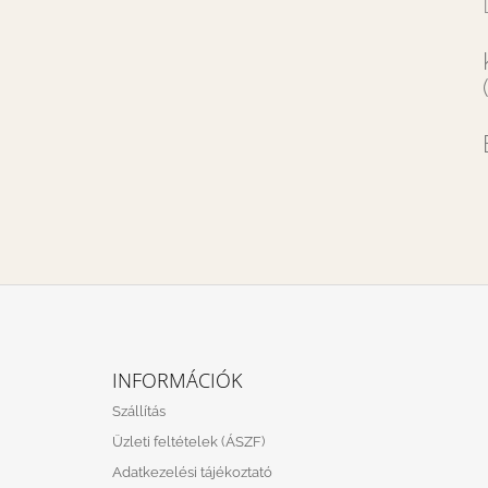
L
Á
INFORMÁCIÓK
B
Szállítás
L
Üzleti feltételek (ÁSZF)
É
Adatkezelési tájékoztató
C