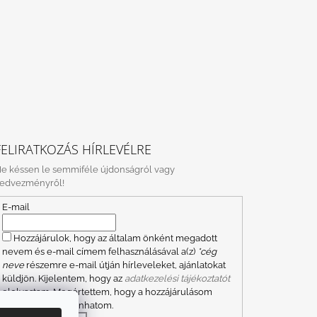
FELIRATKOZÁS HÍRLEVÉLRE
e késsen le semmiféle újdonságról vagy
edvezményről!
E-mail
Hozzájárulok, hogy az általam önként megadott
nevem és e-mail címem felhasználásával a(z)
*cég
neve
részemre e-mail útján hírleveleket, ajánlatokat
küldjön. Kijelentem, hogy az
adatkezelési tájékoztatót
elolvastam. Megértettem, hogy a hozzájárulásom
bármikor visszavonhatom.