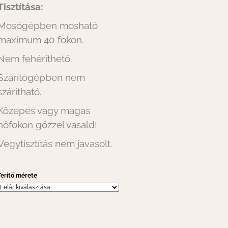
Tisztítása:
Mosógépben mosható
maximum 40 fokon.
Nem fehéríthető.
Szárítógépben nem
szárítható.
Közepes vagy magas
hőfokon gőzzel vasald!
Vegytisztítás nem javasolt.
Terítő mérete