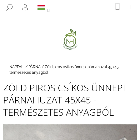
K
Ugrás
KOSÁ
M
KERESÉS
a
O
BEJELENTKEZÉS
VISSZA
VISSZA
fő
S
tartalomhoz
Á
M
R
I
T
K
E
Kezdőlap
NAPPALI
/
PÁRNA
/
Zöld piros csíkos ünnepi párnahuzat 45x45 -
R
természetes anyagból
E
ZÖLD PIROS CSÍKOS ÜNNEPI
S
PÁRNAHUZAT 45X45 -
?
TERMÉSZETES ANYAGBÓL
KERESÉS