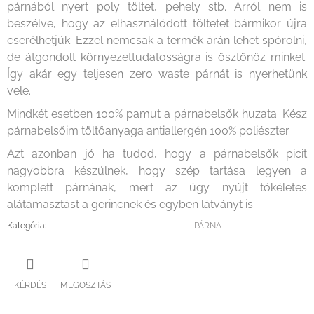
párnából nyert poly töltet, pehely stb. Arról nem is
beszélve, hogy az elhasználódott töltetet bármikor újra
cserélhetjük. Ezzel nemcsak a termék árán lehet spórolni,
de átgondolt környezettudatosságra is ösztönöz minket.
Így akár egy teljesen zero waste párnát is nyerhetünk
vele.
Mindkét esetben 100% pamut a párnabelsők huzata. Kész
párnabelsőim töltőanyaga antiallergén 100% poliészter.
Azt azonban jó ha tudod, hogy a párnabelsők picit
nagyobbra készülnek, hogy szép tartása legyen a
komplett párnának, mert az úgy nyújt tökéletes
alátámasztást a gerincnek és egyben látványt is.
Kategória
:
PÁRNA
KÉRDÉS
MEGOSZTÁS