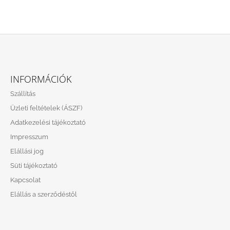
L
Á
INFORMÁCIÓK
B
Szállítás
L
Üzleti feltételek (ÁSZF)
É
Adatkezelési tájékoztató
C
Impresszum
Elállási jog
Süti tájékoztató
Kapcsolat
Elállás a szerződéstől