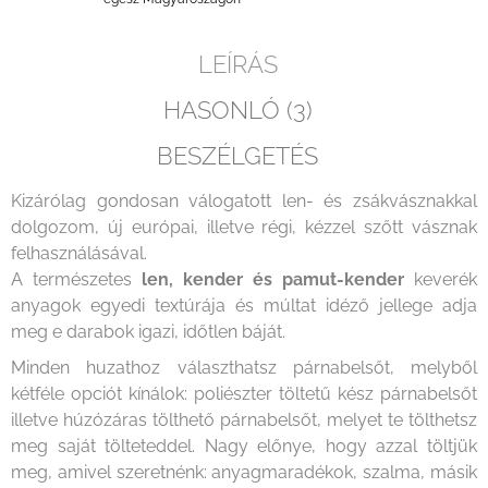
LEÍRÁS
HASONLÓ (3)
BESZÉLGETÉS
Kizárólag gondosan válogatott len- és zsákvásznakkal
dolgozom, új európai, illetve régi, kézzel szőtt vásznak
felhasználásával.
A természetes
len, kender és pamut-kender
keverék
anyagok egyedi textúrája és múltat idéző jellege adja
meg e darabok igazi, időtlen báját.
Minden huzathoz választhatsz párnabelsőt, melyből
kétféle opciót kínálok: poliészter töltetű kész párnabelsőt
illetve húzózáras tölthető párnabelsőt, melyet te tölthetsz
meg saját tölteteddel. Nagy előnye, hogy azzal töltjük
meg, amivel szeretnénk: anyagmaradékok, szalma, másik