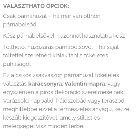
VÁLASZTHATÓ OPCIÓK:
Csak párnahuzat – ha már van otthon
párnabelsőd
Kész párnabelsővel – azonnal használatra kész
Tölthető, húzózáras párnabelsővel – ha saját
töltettel szeretnéd kialakítani a tökéletes
puhaságot
Ez a csíkos zsákvászon párnahuzat tökéletes
választás
karácsonyra, Valentin-napra
, vagy
egyszerűen a piros dekoráció szerelmeseinek.
Varázsold nappalid, hálószobád vagy teraszod
meghittebbé ezzel a természetes anyagú, kézzel
készült kiegészítővel, amely stílust és
melegséget visz minden térbe.