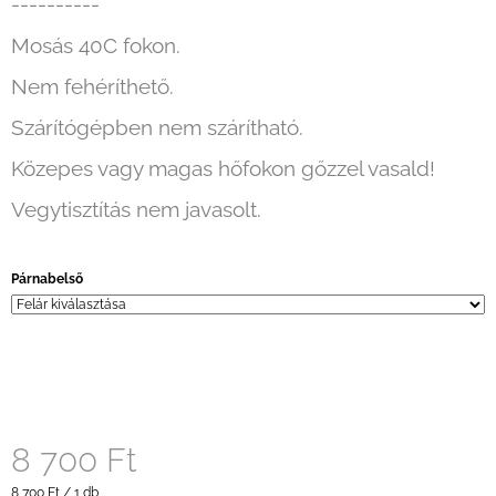
----------
Mosás 40C fokon.
Nem fehéríthető.
Szárítógépben nem szárítható.
Közepes vagy magas hőfokon gőzzel vasald!
Vegytisztítás nem javasolt.
Párnabelső
8 700 Ft
Egységár:
8 700 Ft / 1 db