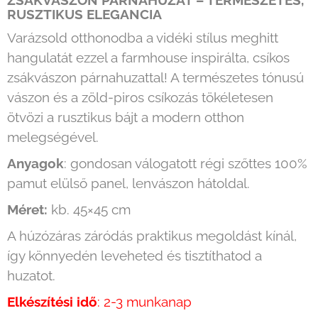
ZSÁKVÁSZON PÁRNAHUZAT – TERMÉSZETES,
RUSZTIKUS ELEGANCIA
Varázsold otthonodba a vidéki stílus meghitt
hangulatát ezzel a farmhouse inspirálta, csíkos
zsákvászon párnahuzattal! A természetes tónusú
vászon és a zöld-piros csíkozás tökéletesen
ötvözi a rusztikus bájt a modern otthon
melegségével.
Anyagok
: gondosan válogatott régi szőttes 100%
pamut elülső panel, lenvászon hátoldal.
Méret:
kb. 45×45 cm
A húzózáras záródás praktikus megoldást kínál,
így könnyedén leveheted és tisztíthatod a
huzatot.
Elkészítési idő
: 2-3 munkanap