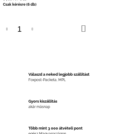
Csak kérésre
(6 db)
KOSÁRBA
Válaszd a neked legjobb szállítást
Foxpost-Packeta, MPL
Gyors kiszállítás
akár másnap
Több mint 3 000 átvételi pont
egész Magyaroszágon