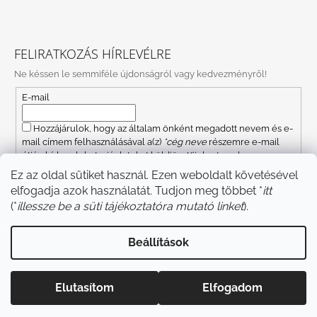
FELIRATKOZÁS HÍRLEVÉLRE
Ne késsen le semmiféle újdonságról vagy kedvezményről!
E-mail
Hozzájárulok, hogy az általam önként megadott nevem és e-
mail címem felhasználásával a(z)
*cég neve
részemre e-mail
útján hírleveleket, ajánlatokat küldjön. Kijelentem, hogy az
adatkezelési tájékoztatót
elolvastam. Megértettem, hogy a
Ez az oldal sütiket használ. Ezen weboldalt követésével
hozzájárulásom bármikor visszavonhatom.
elfogadja azok használatát. Tudjon meg többet *
itt
FELIRATKOZÁS
(*
illessze be a süti tájékoztatóra mutató linket
).
Beállítások
Shoptet készítette
Minden jog fenntartva.
Süti beállítások
Elutasítom
Elfogadom
szerkesztése