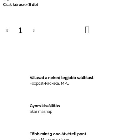
Csak kérésre
(6 db)
KOSÁRBA
Válaszd a neked legjobb szállítást
Foxpost-Packeta, MPL
Gyors kiszállítás
akár másnap
Több mint 3 000 átvételi pont
egész Magyaroszágon