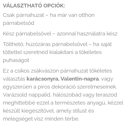
VÁLASZTHATÓ OPCIÓK:
Csak párnahuzat – ha már van otthon
párnabelsőd
Kész párnabelsővel – azonnal használatra kész
Tölthető, húzózáras párnabelsővel – ha saját
töltettel szeretnéd kialakítani a tökéletes
puhaságot
Ez a csíkos zsákvászon párnahuzat tökéletes
választás
karácsonyra, Valentin-napra
, vagy
egyszerűen a piros dekoráció szerelmeseinek.
Varázsold nappalid, hálószobád vagy teraszod
meghittebbé ezzel a természetes anyagú, kézzel
készült kiegészítővel, amely stílust és
melegséget visz minden térbe.