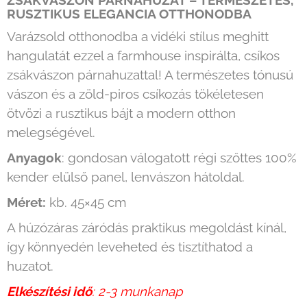
ZSÁKVÁSZON PÁRNAHUZAT – TERMÉSZETES,
RUSZTIKUS ELEGANCIA OTTHONODBA
Varázsold otthonodba a vidéki stílus meghitt
hangulatát ezzel a farmhouse inspirálta, csíkos
zsákvászon párnahuzattal! A természetes tónusú
vászon és a zöld-piros csíkozás tökéletesen
ötvözi a rusztikus bájt a modern otthon
melegségével.
Anyagok
: gondosan válogatott régi szőttes 100%
kender elülső panel, lenvászon hátoldal.
Méret:
kb. 45×45 cm
A húzózáras záródás praktikus megoldást kínál,
így könnyedén leveheted és tisztíthatod a
huzatot.
Elkészítési idő
: 2-3 munkanap