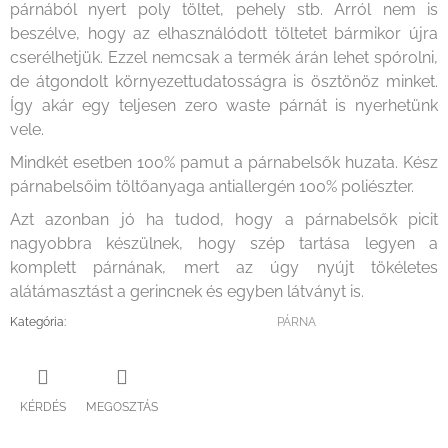
párnából nyert poly töltet, pehely stb. Arról nem is
beszélve, hogy az elhasználódott töltetet bármikor újra
cserélhetjük. Ezzel nemcsak a termék árán lehet spórolni,
de átgondolt környezettudatosságra is ösztönöz minket.
Így akár egy teljesen zero waste párnát is nyerhetünk
vele.
Mindkét esetben 100% pamut a párnabelsők huzata. Kész
párnabelsőim töltőanyaga antiallergén 100% poliészter.
Azt azonban jó ha tudod, hogy a párnabelsők picit
nagyobbra készülnek, hogy szép tartása legyen a
komplett párnának, mert az úgy nyújt tökéletes
alátámasztást a gerincnek és egyben látványt is.
Kategória
:
PÁRNA
KÉRDÉS
MEGOSZTÁS