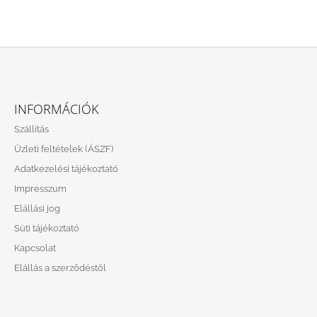
L
Á
INFORMÁCIÓK
B
Szállítás
L
Üzleti feltételek (ÁSZF)
É
Adatkezelési tájékoztató
C
Impresszum
Elállási jog
Süti tájékoztató
Kapcsolat
Elállás a szerződéstől