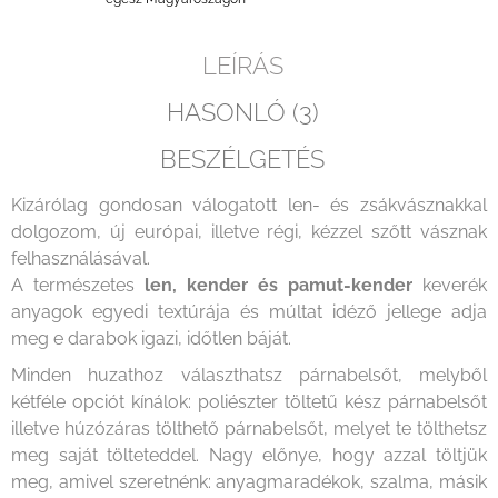
LEÍRÁS
HASONLÓ (3)
BESZÉLGETÉS
Kizárólag gondosan válogatott len- és zsákvásznakkal
dolgozom, új európai, illetve régi, kézzel szőtt vásznak
felhasználásával.
A természetes
len, kender és pamut-kender
keverék
anyagok egyedi textúrája és múltat idéző jellege adja
meg e darabok igazi, időtlen báját.
Minden huzathoz választhatsz párnabelsőt, melyből
kétféle opciót kínálok: poliészter töltetű kész párnabelsőt
illetve húzózáras tölthető párnabelsőt, melyet te tölthetsz
meg saját tölteteddel. Nagy előnye, hogy azzal töltjük
meg, amivel szeretnénk: anyagmaradékok, szalma, másik