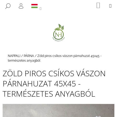
K
Ugrás
KOSÁ
M
KERESÉS
a
O
BEJELENTKEZÉS
VISSZA
VISSZA
fő
S
tartalomhoz
Á
M
R
I
T
K
E
Kezdőlap
NAPPALI
/
PÁRNA
/
Zöld piros csíkos vászon párnahuzat 45x45 -
R
természetes anyagból
E
ZÖLD PIROS CSÍKOS VÁSZON
S
PÁRNAHUZAT 45X45 -
?
TERMÉSZETES ANYAGBÓL
KERESÉS