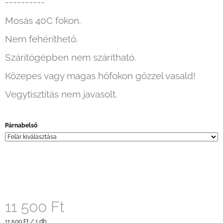
----------
Mosás 40C fokon.
Nem fehéríthető.
Szárítógépben nem szárítható.
Közepes vagy magas hőfokon gőzzel vasald!
Vegytisztítás nem javasolt.
Párnabelső
11 500 Ft
Egységár:
11 500 Ft / 1 db