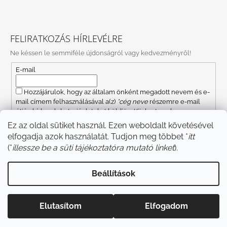
FELIRATKOZÁS HÍRLEVÉLRE
Ne késsen le semmiféle újdonságról vagy kedvezményről!
E-mail
Hozzájárulok, hogy az általam önként megadott nevem és e-
mail címem felhasználásával a(z)
*cég neve
részemre e-mail
útján hírleveleket, ajánlatokat küldjön. Kijelentem, hogy az
adatkezelési tájékoztatót
elolvastam. Megértettem, hogy a
Ez az oldal sütiket használ. Ezen weboldalt követésével
hozzájárulásom bármikor visszavonhatom.
elfogadja azok használatát. Tudjon meg többet *
itt
FELIRATKOZÁS
(*
illessze be a süti tájékoztatóra mutató linket
).
Beállítások
Shoptet készítette
Minden jog fenntartva.
Süti beállítások
Elutasítom
Elfogadom
szerkesztése