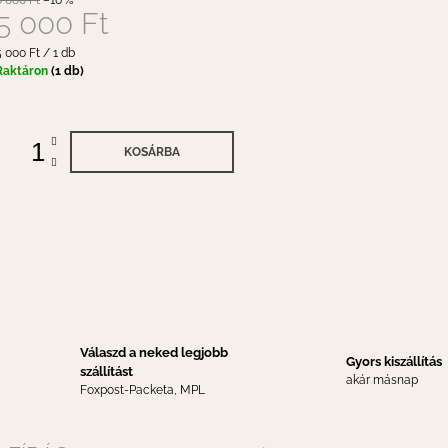
6 000 Ft
–16 %
5 000 Ft
gységár:
5 000 Ft / 1 db
Raktáron
(1 db)
KOSÁRBA
Válaszd a neked legjobb
Gyors kiszállítás
szállítást
akár másnap
Foxpost-Packeta, MPL