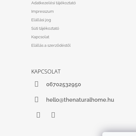
Adatkezelési tájékoztató
C
Impresszum
Elállási jog
Süti tájékoztató
Kapcsolat
Elállás a szerződéstől
KAPCSOLAT
06702532950
hello@thenaturalhome.hu
Facebook
Instagram