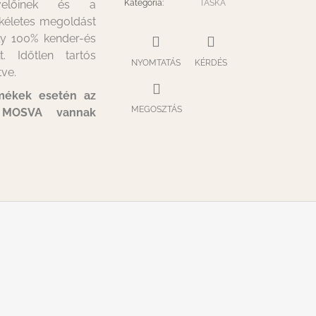
velőinek és a
Kategória
:
TÁSKA
ökéletes megoldást
ely 100% kender-és
. Időtlen tartós
NYOMTATÁS
KÉRDÉS
ve.
rmékek esetén az
MEGOSZTÁS
 MOSVA vannak