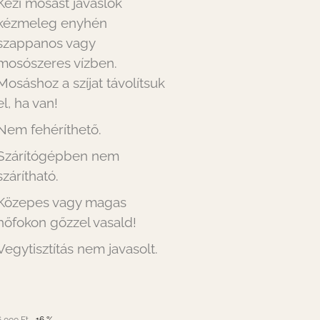
Kézi mosást javaslok
kézmeleg enyhén
szappanos vagy
mosószeres vízben.
Mosáshoz a szíjat távolítsuk
el, ha van!
Nem fehéríthető.
Szárítógépben nem
szárítható.
Közepes vagy magas
hőfokon gőzzel vasald!
Vegytisztítás nem javasolt.