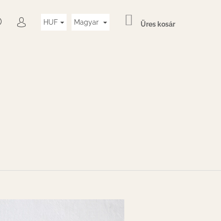
KOSÁR
KERESÉS
HUF
Magyar
Üres kosár
BEJELENTKEZÉS