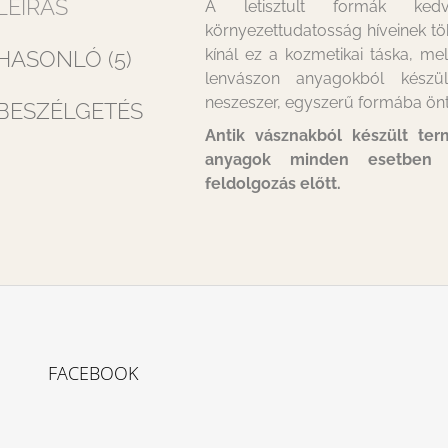
LEÍRÁS
A letisztult formák ked
környezettudatosság híveinek t
kínál ez a kozmetikai táska, m
HASONLÓ (5)
lenvászon anyagokból készült
neszeszer, egyszerű formába önt
BESZÉLGETÉS
Antik vásznakból készült te
anyagok minden esetben
feldolgozás előtt.
FACEBOOK