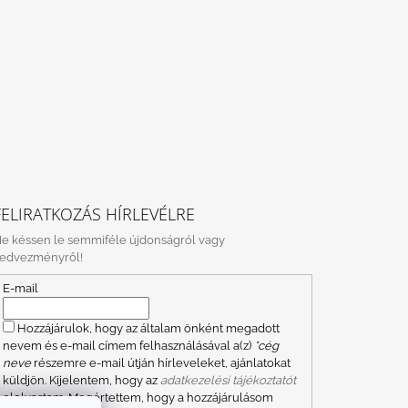
FELIRATKOZÁS HÍRLEVÉLRE
e késsen le semmiféle újdonságról vagy
edvezményről!
E-mail
Hozzájárulok, hogy az általam önként megadott
nevem és e-mail címem felhasználásával a(z)
*cég
neve
részemre e-mail útján hírleveleket, ajánlatokat
küldjön. Kijelentem, hogy az
adatkezelési tájékoztatót
elolvastam. Megértettem, hogy a hozzájárulásom