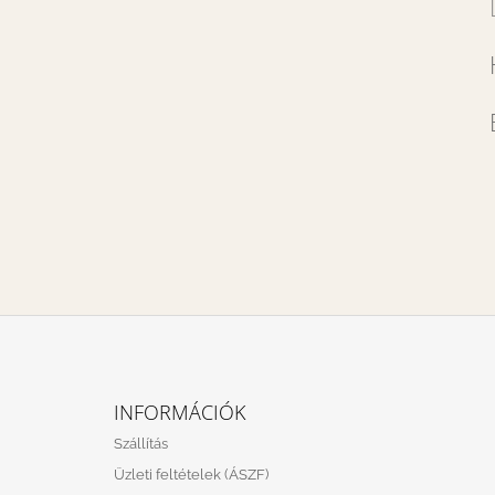
L
Á
INFORMÁCIÓK
B
Szállítás
L
Üzleti feltételek (ÁSZF)
É