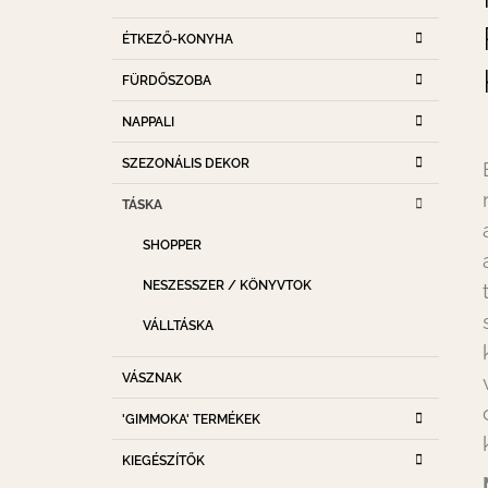
D
K
Kategóriák
A
ÉTKEZŐ-KONYHA
A
átugrása
T
L
FÜRDŐSZOBA
E
S
G
NAPPALI
Ó
Ó
R
P
SZEZONÁLIS DEKOR
I
A
Á
TÁSKA
K
N
E
SHOPPER
L
NESZESSZER / KÖNYVTOK
VÁLLTÁSKA
VÁSZNAK
'GIMMOKA' TERMÉKEK
KIEGÉSZÍTŐK