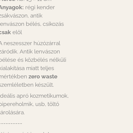
Anyagok:
régi kender
zsákvászon, antik
lenvászon bélés, csíkozás
csak
elöl
A neszesszer húzózárral
záródik. Antik lenvászon
bélése és közbélés nélküli
kialakítása miatt teljes
mértékben
zero waste
szemléletben készült.
Ideális apró kozmetikumok,
pipereholmik, usb, töltő
tárolására.
----------