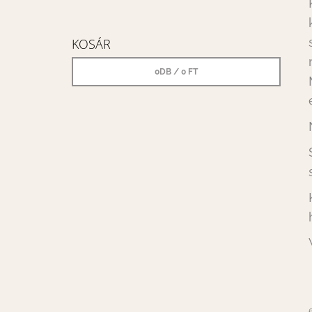
KOSÁR
0
DB /
0 FT