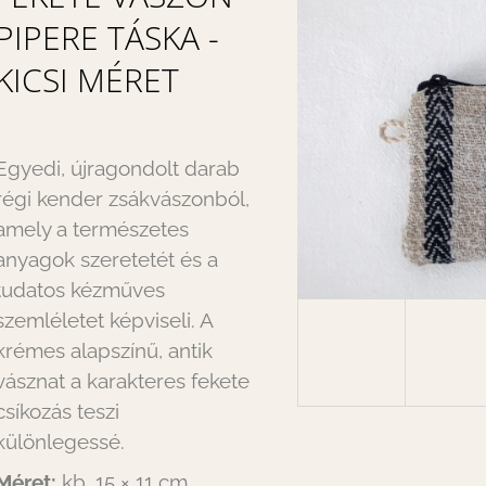
PIPERE TÁSKA -
KICSI MÉRET
Egyedi, újragondolt darab
régi kender zsákvászonból,
amely a természetes
anyagok szeretetét és a
tudatos kézműves
szemléletet képviseli. A
krémes alapszínű, antik
vásznat a karakteres fekete
csíkozás teszi
különlegessé.
Méret:
kb. 15 × 11 cm