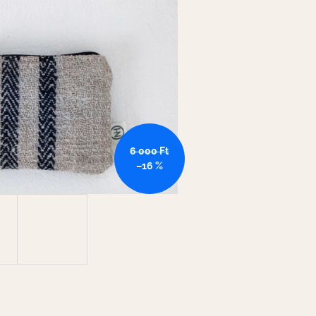
6 000 Ft
–16 %