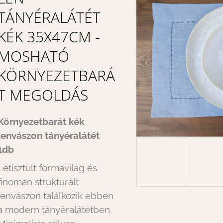
TÁNYÉRALÁTÉT
KÉK 35X47CM -
MOSHATÓ
KÖRNYEZETBARÁ
T MEGOLDÁS
Környezetbarát kék
lenvászon tányéralátét
1db
Letisztult formavilág és
finoman strukturált
lenvászon találkozik ebben
a modern tányéralátétben.