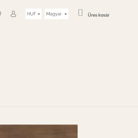
KOSÁR
KERESÉS
HUF
Magyar
Üres kosár
BEJELENTKEZÉS