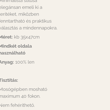
Minimalista stílusa
elegánsan emeli ki a
terítéket, miközben
fenntartható és praktikus
választás a mindennapokra.
Méret:
kb 35x47cm
Mindkét oldala
használható
Anyag:
100% len
Tisztítás:
Mosógépben mosható
maximum 40 fokon.
Nem fehéríthető.