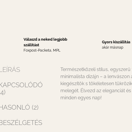
Válaszd a neked legjobb
Gyors kiszállítás
szállítást
akár másnap
Foxpost-Packeta, MPL
LEÍRÁS
Természetközeli stílus, egyszerű
minimalista dizájn – a lenvászon 
kiegészítők s tökéletesen tükrözi
KAPCSOLÓDÓ
melegét. Élvezd az eleganciát és 
(4)
minden egyes nap!
HASONLÓ (2)
BESZÉLGETÉS