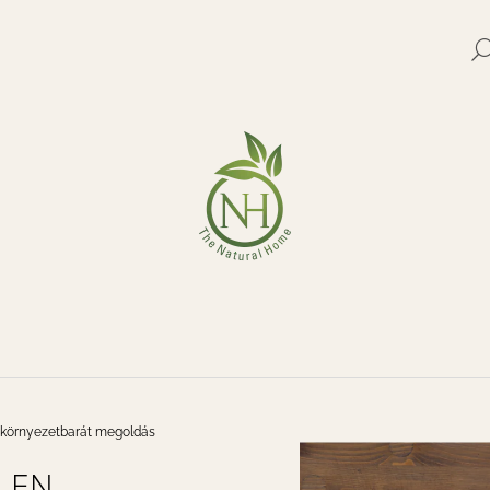
MIT KERES?
KERESÉS
 környezetbarát megoldás
LEN