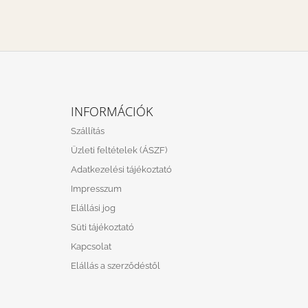
L
Á
INFORMÁCIÓK
B
Szállítás
L
Üzleti feltételek (ÁSZF)
É
Adatkezelési tájékoztató
C
Impresszum
Elállási jog
Süti tájékoztató
Kapcsolat
Elállás a szerződéstől