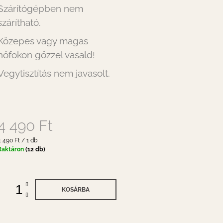
Szárítógépben nem
szárítható.
Közepes vagy magas
hőfokon gőzzel vasald!
Vegytisztítás nem javasolt.
4 490 Ft
gységár:
4 490 Ft / 1 db
Raktáron
(12 db)
KOSÁRBA