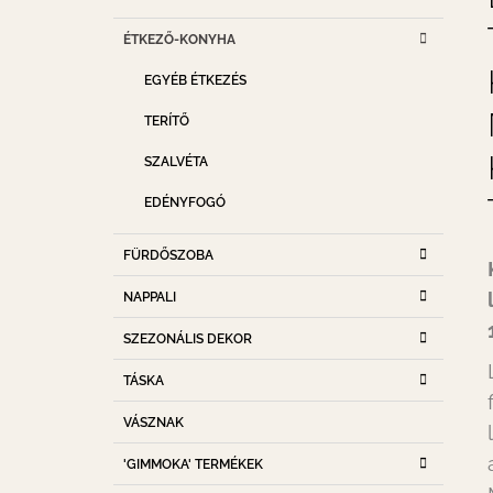
D
K
Kategóriák
A
ÉTKEZŐ-KONYHA
A
átugrása
T
L
EGYÉB ÉTKEZÉS
E
S
G
TERÍTŐ
Ó
Ó
R
P
SZALVÉTA
I
A
Á
EDÉNYFOGÓ
K
N
E
FÜRDŐSZOBA
L
NAPPALI
SZEZONÁLIS DEKOR
TÁSKA
VÁSZNAK
'GIMMOKA' TERMÉKEK