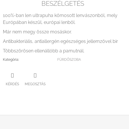
BESZÉLGETÉS
100%-ban len ultrapuha kőmosott lenvászonból, mely
Európában készül, európai lenből.
Már nem megy össze mosáskor.
Antibakteriális, antiallergén egészséges jellemzővel bir
Többszörösen ellenállóbb a pamutnál.
Kategória
:
FÜRDŐSZOBA
KÉRDÉS
MEGOSZTÁS