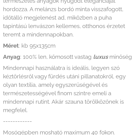
természetes anyagok nyugodt eleganciáját
hordozza. A melánzs bordó minta visszafogott,
időtálló megjelenést ad, miközben a puha
tapintású lenvászon kellemes, otthonos érzetet
teremt a mindennapokban.
Méret
: kb 95x135cm
Anyag
: 100% len, kőmosott vastag
luxus
minőség
Mindennapi használatra is ideális, legyen szó
kéztörlésről vagy fürdés utáni pillanatokról, egy
olyan textília, amely egyszerűségével és
természetességével finom szintre emeli a
mindennapi rutint. Akár szauna törölközőnek is
megfelel.
------------
Mosógépben mosható maximum 40 fokon.