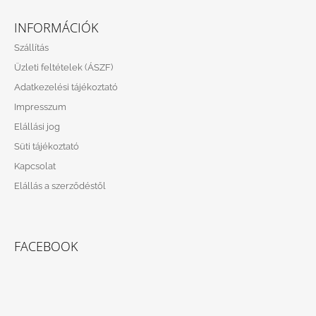
L
Á
INFORMÁCIÓK
B
Szállítás
L
Üzleti feltételek (ÁSZF)
É
Adatkezelési tájékoztató
C
Impresszum
Elállási jog
Süti tájékoztató
Kapcsolat
Elállás a szerződéstől
FACEBOOK