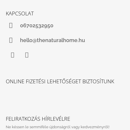
KAPCSOLAT
06702532950
hello@thenaturalhome.hu
Facebook
Instagram
ONLINE FIZETÉSI LEHETŐSÉGET BIZTOSÍTUNK
FELIRATKOZÁS HÍRLEVÉLRE
Ne késsen le semmiféle újdonságról vagy kedvezményről!