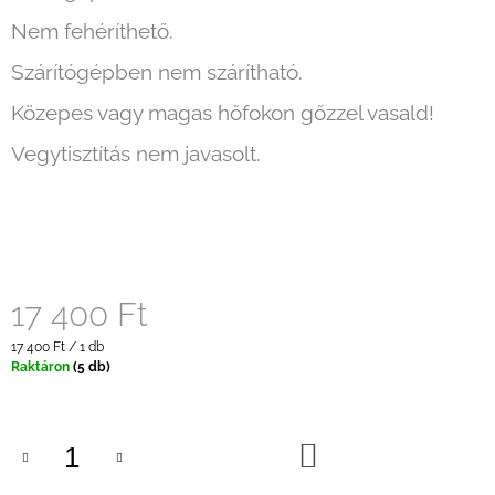
Nem fehéríthető.
Szárítógépben nem szárítható.
Közepes vagy magas hőfokon gőzzel vasald!
Vegytisztítás nem javasolt.
17 400 Ft
Egységár:
17 400 Ft / 1 db
Raktáron
(5 db)
KOSÁRBA