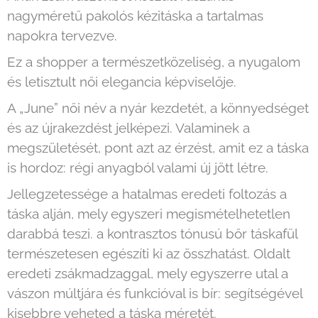
nagyméretű pakolós kézitáska a tartalmas
napokra tervezve.
Ez a shopper a természetközeliség, a nyugalom
és letisztult női elegancia képviselője.
A „June” női név a nyár kezdetét, a könnyedséget
és az újrakezdést jelképezi. Valaminek a
megszületését, pont azt az érzést, amit ez a táska
is hordoz: régi anyagból valami új jött létre.
Jellegzetessége a hatalmas eredeti foltozás a
táska alján, mely egyszeri megismételhetetlen
darabbá teszi. a kontrasztos tónusú bőr táskafül
természetesen egészíti ki az összhatást. Oldalt
eredeti zsákmadzaggal, mely egyszerre utal a
vászon múltjára és funkcióval is bír: segítségével
kisebbre veheted a táska méretét.