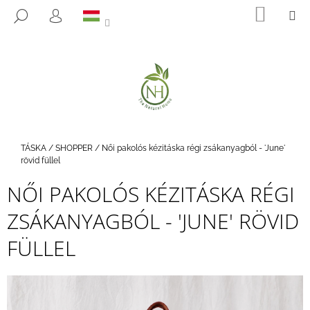
K
Ugrás
KOSÁ
M
KERESÉS
a
O
BEJELENTKEZÉS
VISSZA
VISSZA
fő
S
tartalomhoz
Á
M
R
I
T
K
E
Kezdőlap
TÁSKA
/
SHOPPER
/
Női pakolós kézitáska régi zsákanyagból - 'June'
R
rövid füllel
E
NŐI PAKOLÓS KÉZITÁSKA RÉGI
S
ZSÁKANYAGBÓL - 'JUNE' RÖVID
?
FÜLLEL
KERESÉS