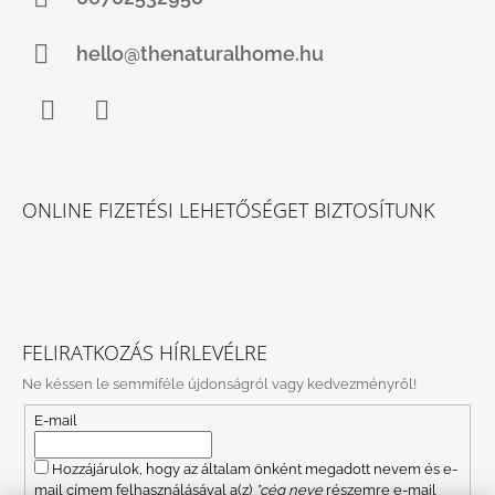
hello@thenaturalhome.hu
Facebook
Instagram
ONLINE FIZETÉSI LEHETŐSÉGET BIZTOSÍTUNK
FELIRATKOZÁS HÍRLEVÉLRE
Ne késsen le semmiféle újdonságról vagy kedvezményről!
E-mail
Hozzájárulok, hogy az általam önként megadott nevem és e-
mail címem felhasználásával a(z)
*cég neve
részemre e-mail