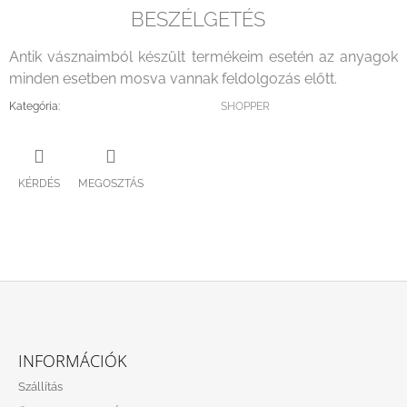
BESZÉLGETÉS
Antik vásznaimból készült termékeim esetén az anyagok
minden esetben mosva vannak feldolgozás előtt.
Kategória
:
SHOPPER
KÉRDÉS
MEGOSZTÁS
L
Á
INFORMÁCIÓK
B
Szállítás
L