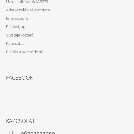
Üzleti feltételek (ÁSZF)
É
Adatkezelési tájékoztató
C
Impresszum
Elállási jog
Süti tájékoztató
Kapcsolat
Elállás a szerződéstől
FACEBOOK
KAPCSOLAT
06702532950