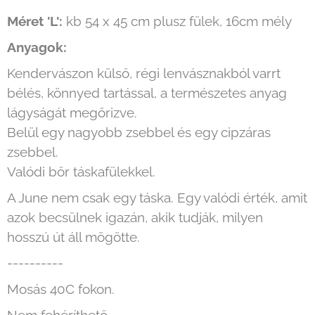
Méret 'L':
kb 54 x 45 cm plusz fülek, 16cm mély
Anyagok:
Kendervászon külső, régi lenvásznakból varrt
bélés, könnyed tartással, a természetes anyag
lágyságát megőrizve.
Belül egy nagyobb zsebbel és egy cipzáras
zsebbel.
Valódi bőr táskafülekkel.
A June nem csak egy táska. Egy valódi érték, amit
azok becsülnek igazán, akik tudják, milyen
hosszú út áll mögötte.
----------
Mosás 40C fokon.