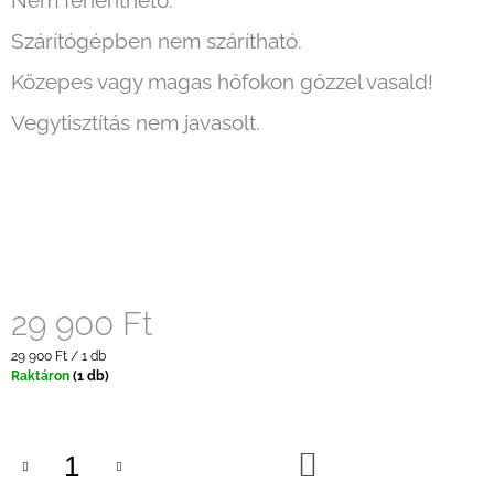
Nem fehéríthető.
Szárítógépben nem szárítható.
Közepes vagy magas hőfokon gőzzel vasald!
Vegytisztítás nem javasolt.
29 900 Ft
Egységár:
29 900 Ft / 1 db
Raktáron
(1 db)
KOSÁRBA