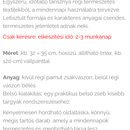
Egyszerű, időtálló tarisznya régi természetes
textilekből, a mindennapi használatra tervezve.
Letisztult formája és karakteres anyagai csendes,
természetes jelenlétet adnak neki.
Csak kérésre: elkészítési idő: 2-3 munkanap
Méret
: kb. 32 × 35 cm, hosszú, állítható (max. kb.
120 cm) vállpánttal
Anyag
: kívül régi pamut zsákvászon, belül régi
vászon bélés
Belső kialakítás: egy praktikus belső zseb kisebb
tárgyak rendszerezéséhez
Kényelmesen hordható oldaltáska, könnyű,
mégis tartós darab, amely a mindennapok
természetes és megbízható társa lesz.