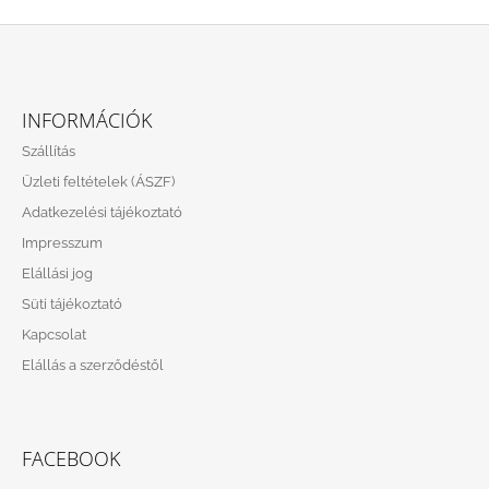
L
Á
INFORMÁCIÓK
B
Szállítás
L
Üzleti feltételek (ÁSZF)
É
Adatkezelési tájékoztató
C
Impresszum
Elállási jog
Süti tájékoztató
Kapcsolat
Elállás a szerződéstől
FACEBOOK