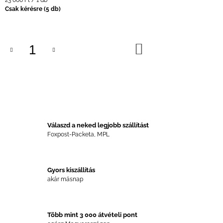
23 000 Ft / 1 db
Csak kérésre
(5 db)
KOSÁRBA
Válaszd a neked legjobb szállítást
Foxpost-Packeta, MPL
Gyors kiszállítás
akár másnap
Több mint 3 000 átvételi pont