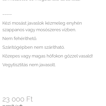
-----
Kézi mosást javaslok kézmeleg enyhén
szappanos vagy mosószeres vízben.
Nem fehéríthető.
Szárítógépben nem szárítható.
Közepes vagy magas hőfokon gőzzel vasald!
Vegytisztítás nem javasolt.
23 000 Ft
Egységár: