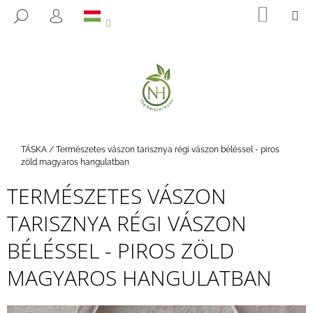
K
Ugrás
KOSÁ
M
KERESÉS
a
O
BEJELENTKEZÉS
VISSZA
VISSZA
fő
S
tartalomhoz
Á
M
R
I
T
K
E
Kezdőlap
TÁSKA
/
Természetes vászon tarisznya régi vászon béléssel - piros
R
zöld magyaros hangulatban
E
TERMÉSZETES VÁSZON
S
TARISZNYA RÉGI VÁSZON
?
BÉLÉSSEL - PIROS ZÖLD
MAGYAROS HANGULATBAN
KERESÉS