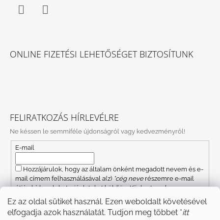
Facebook
Instagram
ONLINE FIZETÉSI LEHETŐSÉGET BIZTOSÍTUNK
FELIRATKOZÁS HÍRLEVÉLRE
Ne késsen le semmiféle újdonságról vagy kedvezményről!
E-mail
Hozzájárulok, hogy az általam önként megadott nevem és e-
mail címem felhasználásával a(z)
*cég neve
részemre e-mail
útján hírleveleket, ajánlatokat küldjön. Kijelentem, hogy az
adatkezelési tájékoztatót
elolvastam. Megértettem, hogy a
Ez az oldal sütiket használ. Ezen weboldalt követésével
hozzájárulásom bármikor visszavonhatom.
elfogadja azok használatát. Tudjon meg többet *
itt