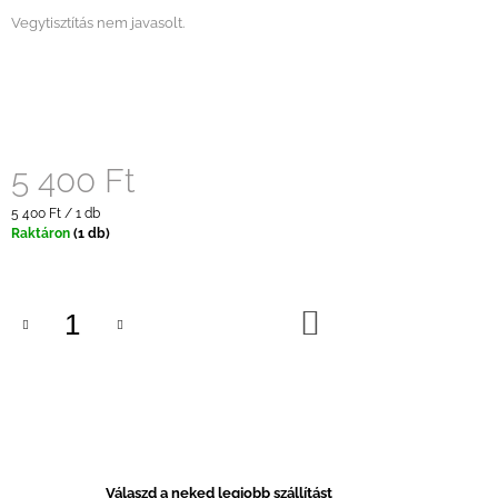
Vegytisztítás nem javasolt.
5 400 Ft
Egységár:
5 400 Ft / 1 db
Raktáron
(1 db)
KOSÁRBA
Válaszd a neked legjobb szállítást