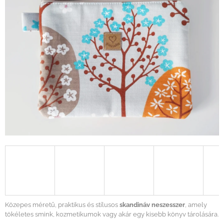
Közepes méretű, praktikus és stílusos
skandináv neszesszer
, amely
tökéletes smink, kozmetikumok vagy akár egy kisebb könyv tárolására.