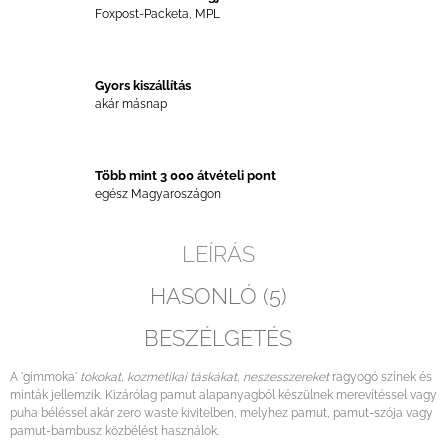
Foxpost-Packeta, MPL
Gyors kiszállítás
akár másnap
Több mint 3 000 átvételi pont
egész Magyaroszágon
LEÍRÁS
HASONLÓ (5)
BESZÉLGETÉS
A 'gimmoka'
tokokat, kozmetikai táskákat, neszesszereket
ragyogó színek és
minták jellemzik. Kizárólag pamut alapanyagból készülnek merevítéssel vagy
puha béléssel akár zero waste kivitelben, melyhez pamut, pamut-szója vagy
pamut-bambusz közbélést használok.