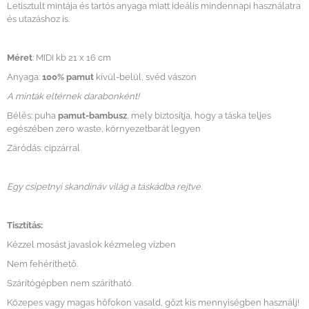
Letisztult mintája és tartós anyaga miatt ideális mindennapi használatra
és utazáshoz is.
Méret
: MIDI kb 21 x 16 cm
Anyaga:
100% pamut
kívül-belül, svéd vászon
A minták eltérnek darabonként!
Bélés: puha
pamut-bambusz
, mely biztosítja, hogy a táska teljes
egészében zero waste, környezetbarát legyen
Záródás: cipzárral
Egy csipetnyi skandináv világ a táskádba rejtve.
Tisztítás:
Kézzel mosást javaslok kézmeleg vízben
Nem fehéríthető.
Szárítógépben nem szárítható.
Közepes vagy magas hőfokon vasald, gőzt kis mennyiségben használj!