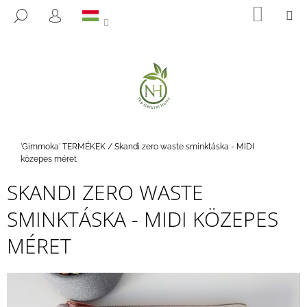
K
Ugrás
KOSÁ
M
KERESÉS
a
O
BEJELENTKEZÉS
VISSZA
VISSZA
fő
S
tartalomhoz
Á
M
R
I
T
K
E
Kezdőlap
'Gimmoka' TERMÉKEK
/
Skandi zero waste sminktáska - MIDI
R
közepes méret
E
SKANDI ZERO WASTE
S
SMINKTÁSKA - MIDI KÖZEPES
?
MÉRET
KERESÉS