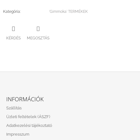
Kategória
:
'Gimmoka' TERMÉKEK
KÉRDÉS
MEGOSZTÁS
L
Á
INFORMÁCIÓK
B
Szállítás
L
Üzleti feltételek (ÁSZF)
É
Adatkezelési tájékoztató
C
Impresszum