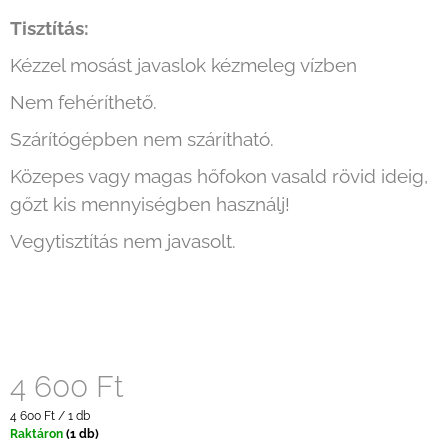
Tisztítás:
Kézzel mosást javaslok kézmeleg vízben
Nem fehéríthető.
Szárítógépben nem szárítható.
Közepes vagy magas hőfokon vasald rövid ideig,
gőzt kis mennyiségben használj!
Vegytisztítás nem javasolt.
4 600 Ft
Egységár:
4 600 Ft / 1 db
Raktáron
(1 db)