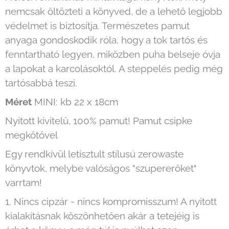
nemcsak öltözteti a könyved, de a lehető legjobb
védelmet is biztosítja. Természetes pamut
anyaga gondoskodik róla, hogy a tok tartós és
fenntartható legyen, miközben puha belseje óvja
a lapokat a karcolásoktól. A steppelés pedig még
tartósabbá teszi.
Méret
MINI: kb 22 x 18cm
Nyitott kivitelű, 100% pamut! Pamut csipke
megkötővel
Egy rendkívül letisztult stílusú zerowaste
könyvtok, melybe valóságos "szupererőket"
varrtam!
1. Nincs cipzár - nincs kompromisszum! A nyitott
kialakításnak köszönhetően akár a tetejéig is