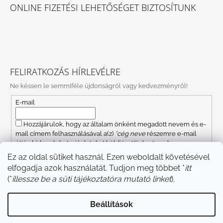
ONLINE FIZETÉSI LEHETŐSÉGET BIZTOSÍTUNK
FELIRATKOZÁS HÍRLEVÉLRE
Ne késsen le semmiféle újdonságról vagy kedvezményről!
E-mail
Hozzájárulok, hogy az általam önként megadott nevem és e-
mail címem felhasználásával a(z)
*cég neve
részemre e-mail
útján hírleveleket, ajánlatokat küldjön. Kijelentem, hogy az
adatkezelési tájékoztatót
elolvastam. Megértettem, hogy a
Ez az oldal sütiket használ. Ezen weboldalt követésével
hozzájárulásom bármikor visszavonhatom.
elfogadja azok használatát. Tudjon meg többet *
itt
FELIRATKOZÁS
(*
illessze be a süti tájékoztatóra mutató linket
).
Beállítások