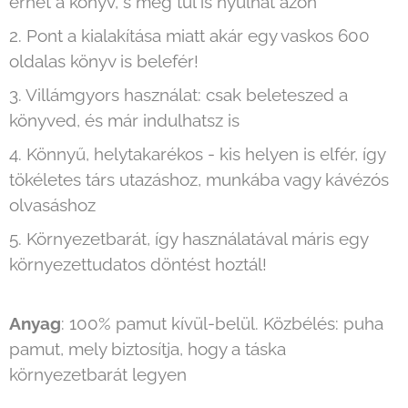
érhet a könyv, s még túl is nyúlhat azon
2. Pont a kialakítása miatt akár egy vaskos 600
oldalas könyv is belefér!
3. Villámgyors használat: csak beleteszed a
könyved, és már indulhatsz is
4. Könnyű, helytakarékos - kis helyen is elfér, így
tökéletes társ utazáshoz, munkába vagy kávézós
olvasáshoz
5. Környezetbarát, így használatával máris egy
környezettudatos döntést hoztál!
Anyag
: 100% pamut kívül-belül. Közbélés: puha
pamut, mely biztosítja, hogy a táska
környezetbarát legyen