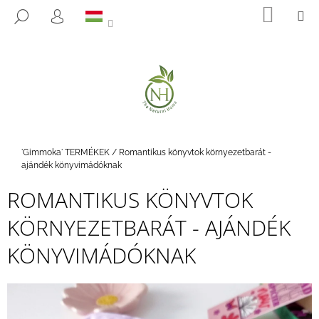
K
Ugrás
KOSÁ
M
KERESÉS
a
O
BEJELENTKEZÉS
VISSZA
VISSZA
fő
S
tartalomhoz
Á
M
R
I
T
K
E
Kezdőlap
'Gimmoka' TERMÉKEK
/
Romantikus könyvtok környezetbarát -
R
ajándék könyvimádóknak
E
ROMANTIKUS KÖNYVTOK
S
KÖRNYEZETBARÁT - AJÁNDÉK
?
KÖNYVIMÁDÓKNAK
KERESÉS