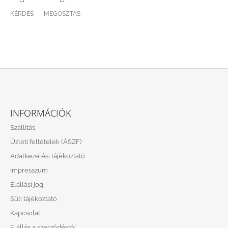
KÉRDÉS
MEGOSZTÁS
L
Á
INFORMÁCIÓK
B
Szállítás
L
Üzleti feltételek (ÁSZF)
É
Adatkezelési tájékoztató
C
Impresszum
Elállási jog
Süti tájékoztató
Kapcsolat
Elállás a szerződéstől