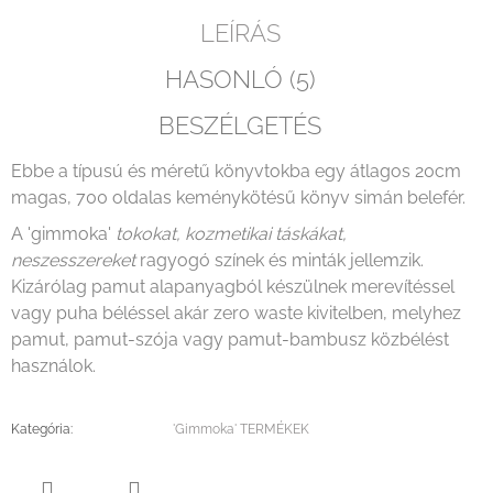
LEÍRÁS
HASONLÓ (5)
BESZÉLGETÉS
Ebbe a típusú és méretű könyvtokba egy átlagos 20cm
magas, 700 oldalas keménykötésű könyv simán belefér.
A 'gimmoka'
tokokat, kozmetikai táskákat,
neszesszereket
ragyogó színek és minták jellemzik.
Kizárólag pamut alapanyagból készülnek merevítéssel
vagy puha béléssel akár zero waste kivitelben, melyhez
pamut, pamut-szója vagy pamut-bambusz közbélést
használok.
Kategória
:
'Gimmoka' TERMÉKEK