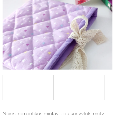
Nőies, romantikus mintavilágú könyvtok, mely