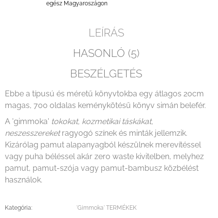
egész Magyaroszágon
LEÍRÁS
HASONLÓ (5)
BESZÉLGETÉS
Ebbe a típusú és méretű könyvtokba egy átlagos 20cm
magas, 700 oldalas keménykötésű könyv simán belefér.
A 'gimmoka'
tokokat, kozmetikai táskákat,
neszesszereket
ragyogó színek és minták jellemzik.
Kizárólag pamut alapanyagból készülnek merevítéssel
vagy puha béléssel akár zero waste kivitelben, melyhez
pamut, pamut-szója vagy pamut-bambusz közbélést
használok.
Kategória
:
'Gimmoka' TERMÉKEK