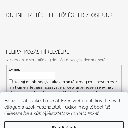
ONLINE FIZETÉSI LEHETŐSÉGET BIZTOSÍTUNK
FELIRATKOZÁS HÍRLEVÉLRE
Ne késsen le semmiféle újdonságról vagy kedvezményről!
E-mail
Hozzájárulok, hogy az általam önként megadott nevem és e-
mail címem felhasználásával a(z)
*cég neve
részemre e-mail
útján hírleveleket, ajánlatokat küldjön. Kijelentem, hogy az
adatkezelési tájékoztatót
elolvastam. Megértettem, hogy a
Ez az oldal sütiket használ. Ezen weboldalt követésével
hozzájárulásom bármikor visszavonhatom.
elfogadja azok használatát. Tudjon meg többet *
itt
FELIRATKOZÁS
(*
illessze be a süti tájékoztatóra mutató linket
).
Beállítások