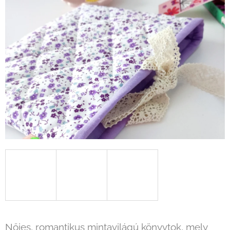
Nőies, romantikus mintavilágú könyvtok, mely