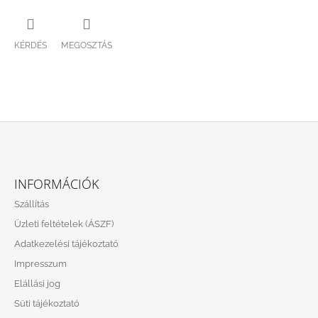
KÉRDÉS
MEGOSZTÁS
L
Á
INFORMÁCIÓK
B
Szállítás
L
Üzleti feltételek (ÁSZF)
É
Adatkezelési tájékoztató
C
Impresszum
Elállási jog
Süti tájékoztató