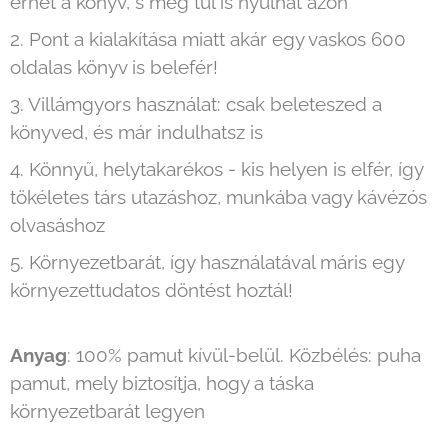
érhet a könyv, s még túl is nyúlhat azon
2. Pont a kialakítása miatt akár egy vaskos 600
oldalas könyv is belefér!
3. Villámgyors használat: csak beleteszed a
könyved, és már indulhatsz is
4. Könnyű, helytakarékos - kis helyen is elfér, így
tökéletes társ utazáshoz, munkába vagy kávézós
olvasáshoz
5. Környezetbarát, így használatával máris egy
környezettudatos döntést hoztál!
Anyag
: 100% pamut kívül-belül. Közbélés: puha
pamut, mely biztosítja, hogy a táska
környezetbarát legyen