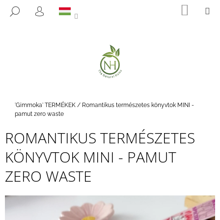
K
Ugrás
KOSÁ
M
KERESÉS
a
O
BEJELENTKEZÉS
VISSZA
VISSZA
fő
S
tartalomhoz
Á
M
R
I
T
K
E
Kezdőlap
'Gimmoka' TERMÉKEK
/
Romantikus természetes könyvtok MINI -
R
pamut zero waste
E
ROMANTIKUS TERMÉSZETES
S
KÖNYVTOK MINI - PAMUT
?
ZERO WASTE
KERESÉS