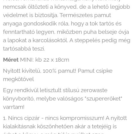
nemcsak öltözteti a könyved, de a lehető legjobb
védelmet is biztosítja. Természetes pamut
anyaga gondoskodik róla, hogy a tok tartós és
fenntartható legyen, miközben puha belseje óvja
a lapokat a karcolásoktól. A steppelés pedig még
tartósabbá teszi.
Méret
MINI: kb 22 x 18cm
Nyitott kivitelű, 100% pamut! Pamut csipke
megkötővel
Egy rendkívül letisztult stílusú zerowaste
könyvborító, melybe valóságos "szupererőket"
varrtam!
1. Nincs cipzár - nincs kompromisszum! A nyitott
kialakításnak köszönhetően akár a tetejéig is