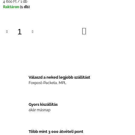
Egységár:
4 600 Ft / 1 db
Raktáron
(1 db)
KOSÁRBA
Válaszd a neked legjobb szállítást
Foxpost-Packeta, MPL
Gyors kiszállítás
akár másnap
Több mint 3 000 átvételi pont